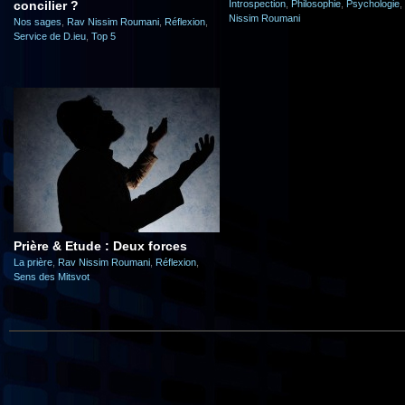
concilier ?
Introspection
,
Philosophie
,
Psychologie
,
Nissim Roumani
Nos sages
,
Rav Nissim Roumani
,
Réflexion
,
Service de D.ieu
,
Top 5
Prière & Etude : Deux forces
La prière
,
Rav Nissim Roumani
,
Réflexion
,
Sens des Mitsvot