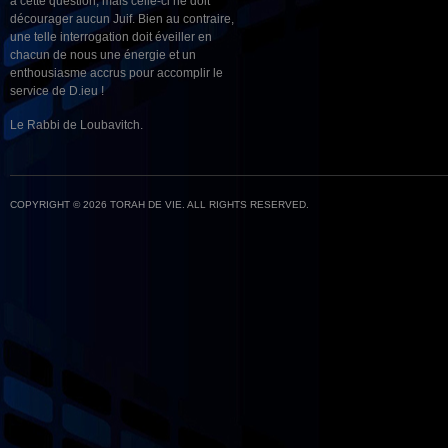
à cette question, mais celle-ci ne doit
décourager aucun Juif. Bien au contraire,
une telle interrogation doit éveiller en
chacun de nous une énergie et un
enthousiasme accrus pour accomplir le
service de D.ieu !
Le Rabbi de Loubavitch.
COPYRIGHT © 2026 TORAH DE VIE. ALL RIGHTS RESERVED.