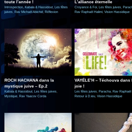
toute l’année !
L’alliance éternelle
Introspection
,
Kabala & Hassidout
,
Les fêtes
Croyance & Foi
,
Les fêtes juives
,
Parac
juives
,
Rav Michaël Abichid
,
Réflexion
Rav Raphaël Halimi
,
Vision Hassidique
ROCH HACHANA dans la
VAYÉLE’H – Téchouva dans 
mystique juive – Ep.2
joie !
Kabala & Hassidout
,
Les fêtes juives
,
Les fêtes juives
,
Paracha
,
Rav Raphaël 
Mystique
,
Rav Yaacov Corda
Retour à D.ieu
,
Vision Hassidique