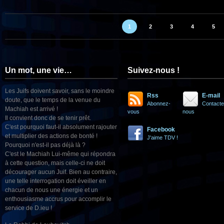
1
2
3
4
5
Un mot, une vie…
Suivez-nous !
Les Juifs doivent savoir, sans le moindre
Rss
E-mail
doute, que le temps de la venue du
Abonnez-
Contacte
Machiah est arrivé !
vous
nous
Il convient donc de se tenir prêt.
C'est pourquoi faut-il absolument rajouter
Facebook
et multiplier des actions de bonté !
J'aime TDV !
Pourquoi n'est-il pas déjà là ?
C'est le Machiah Lui-même qui répondra
à cette question, mais celle-ci ne doit
décourager aucun Juif. Bien au contraire,
une telle interrogation doit éveiller en
chacun de nous une énergie et un
enthousiasme accrus pour accomplir le
service de D.ieu !