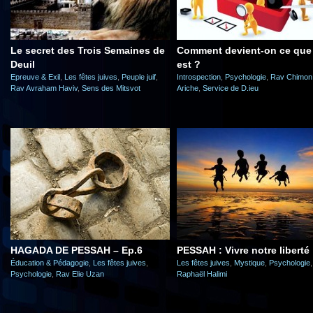
Le secret des Trois Semaines de
Comment devient-on ce que 
Deuil
est ?
Epreuve & Exil
,
Les fêtes juives
,
Peuple juif
,
Introspection
,
Psychologie
,
Rav Chimon
Rav Avraham Haviv
,
Sens des Mitsvot
Ariche
,
Service de D.ieu
HAGADA DE PESSAH – Ep.6
PESSAH : Vivre notre liberté 
Éducation & Pédagogie
,
Les fêtes juives
,
Les fêtes juives
,
Mystique
,
Psychologie
Psychologie
,
Rav Elie Uzan
Raphaël Halimi