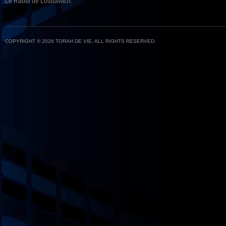
Le Rabbi de Loubavitch.
COPYRIGHT © 2026 TORAH DE VIE. ALL RIGHTS RESERVED.