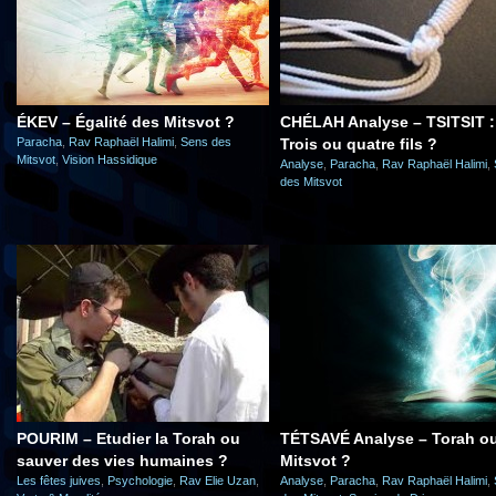
ÉKEV – Égalité des Mitsvot ?
CHÉLAH Analyse – TSITSIT :
Paracha
,
Rav Raphaël Halimi
,
Sens des
Trois ou quatre fils ?
Mitsvot
,
Vision Hassidique
Analyse
,
Paracha
,
Rav Raphaël Halimi
,
des Mitsvot
POURIM – Etudier la Torah ou
TÉTSAVÉ Analyse – Torah o
sauver des vies humaines ?
Mitsvot ?
Les fêtes juives
,
Psychologie
,
Rav Elie Uzan
,
Analyse
,
Paracha
,
Rav Raphaël Halimi
,