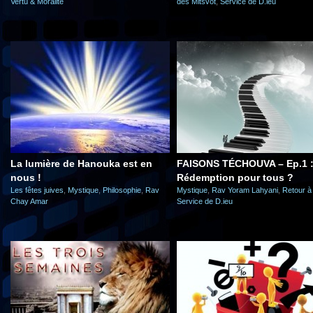
Vertu & Moralité
des Mitsvot
,
Service de D.ieu
La lumière de Hanouka est en
FAISONS TÉCHOUVA – Ep.1 
nous !
Rédemption pour tous ?
Les fêtes juives
,
Mystique
,
Philosophie
,
Rav
Mystique
,
Rav Yoram Lahyani
,
Retour à
Chay Amar
Service de D.ieu