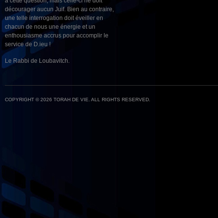
à cette question, mais celle-ci ne doit
décourager aucun Juif. Bien au contraire,
une telle interrogation doit éveiller en
chacun de nous une énergie et un
enthousiasme accrus pour accomplir le
service de D.ieu !
Le Rabbi de Loubavitch.
COPYRIGHT © 2026 TORAH DE VIE. ALL RIGHTS RESERVED.