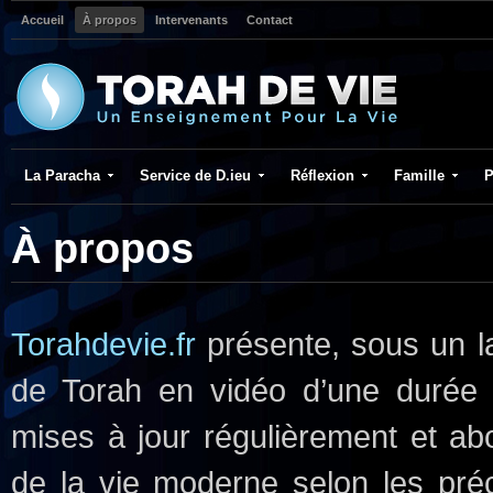
Accueil
À propos
Intervenants
Contact
La Paracha
Service de D.ieu
Réflexion
Famille
P
À propos
Torahdevie.fr
présente, sous un l
de Torah en vidéo d’une duré
mises à jour régulièrement et abo
de la vie moderne selon les pr