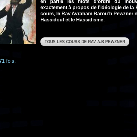
en partie les mots d’ordre du mou
exactement à propos de l’idéologie de la 
cours, le Rav Avraham Barou’h Pewzner no
Hassidout et le Hassidisme.
TOUS LES COURS DE RAV A.B PEWZNER
71 fois.