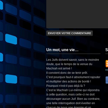
Un mot, une vie…
S
Les Juifs doivent savoir, sans le moindre
doute, que le temps de la venue du
Machiah est arrivé !
v
Il convient donc de se tenir prêt.
C'est pourquoi faut-il absolument rajouter
et multiplier des actions de bonté !
Pourquoi n'est-il pas déjà là ?
C'est le Machiah Lui-même qui répondra
à cette question, mais celle-ci ne doit
décourager aucun Juif. Bien au contraire,
une telle interrogation doit éveiller en
chacun de nous une énergie et un