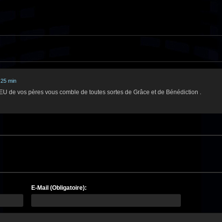
 25 min
EU de vos pères vous comble de toutes sortes de Grâce et de Bénédiction .
E-Mail (Obligatoire):