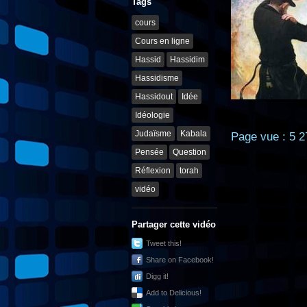
Tags
cours
Cours en ligne
Hassid
Hassidim
Hassidisme
Hassidout
Idée
Idéologie
Judaïsme
Kabala
Page vue : 5 2
Pensée
Question
Réflexion
torah
vidéo
Partager cette vidéo
Tweet this!
Share on Facebook!
Digg it!
Add to Delicious!