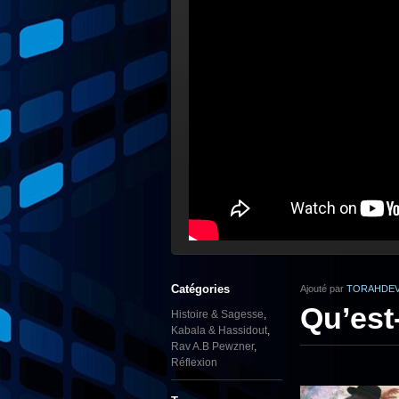
Catégories
Ajouté par
TORAHDEV
Qu’est
Histoire & Sagesse
,
Kabala & Hassidout
,
Rav A.B Pewzner
,
Réflexion