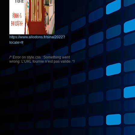
https://www.allodons.fr/sinai2022?
locale=fr
/* Error on style.css : Something went
wrong: L’URL fournie n’est pas valide. */