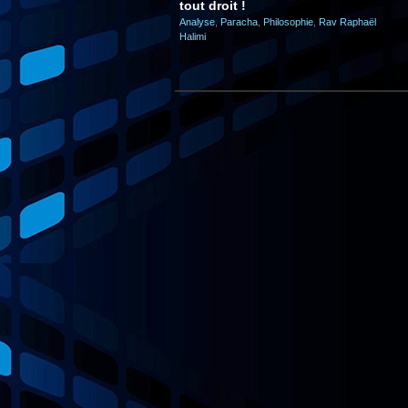
tout droit !
Analyse
,
Paracha
,
Philosophie
,
Rav Raphaël
Halimi