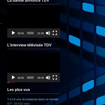
La bande annonce TDV
Lecteur
vidéo
00:00
01:36
L’interview télévisée TDV
Lecteur
vidéo
00:00
09:49
Les plus vus
Y a-t-il une récompense dans ce monde-
ci ?
- 58 633 vues