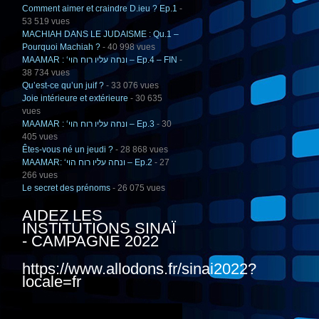
Comment aimer et craindre D.ieu ? Ep.1
-
53 519 vues
MACHIAH DANS LE JUDAISME : Qu.1 –
Pourquoi Machiah ?
- 40 998 vues
MAAMAR : ‘ונחה עליו רוח הוי – Ep.4 – FIN
-
38 734 vues
Qu’est-ce qu’un juif ?
- 33 076 vues
Joie intérieure et extérieure
- 30 635
vues
MAAMAR : ‘ונחה עליו רוח הוי – Ep.3
- 30
405 vues
Êtes-vous né un jeudi ?
- 28 868 vues
MAAMAR: ‘ונחה עליו רוח הוי – Ep.2
- 27
266 vues
Le secret des prénoms
- 26 075 vues
AIDEZ LES
INSTITUTIONS SINAÏ
- CAMPAGNE 2022
https://www.allodons.fr/sinai2022?
locale=fr