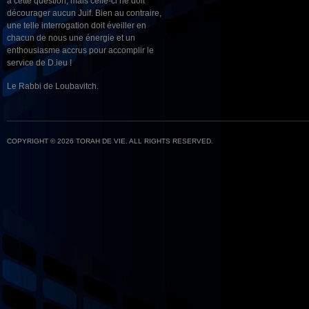
à cette question, mais celle-ci ne doit
décourager aucun Juif. Bien au contraire,
une telle interrogation doit éveiller en
chacun de nous une énergie et un
enthousiasme accrus pour accomplir le
service de D.ieu !
Le Rabbi de Loubavitch.
COPYRIGHT © 2026 TORAH DE VIE. ALL RIGHTS RESERVED.