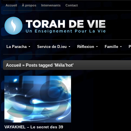
Accueil
À propos
Intervenants
Contact
La Paracha
Service de D.ieu
Réflexion
Famille
P
Accueil
»
Posts tagged 'Méla’hot'
VAYAKHEL – Le secret des 39