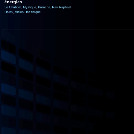
énergies
Le Chabbat
,
Mystique
,
Paracha
,
Rav Raphaël
Halimi
,
Vision Hassidique