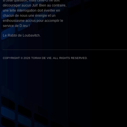
à cette question, mais celle-ci ne doit
décourager aucun Juif. Bien au contraire,
une telle interrogation doit éveiller en
chacun de nous une énergie et un
enthousiasme accrus pour accomplir le
service de D.ieu !
Le Rabbi de Loubavitch.
COPYRIGHT © 2026 TORAH DE VIE. ALL RIGHTS RESERVED.