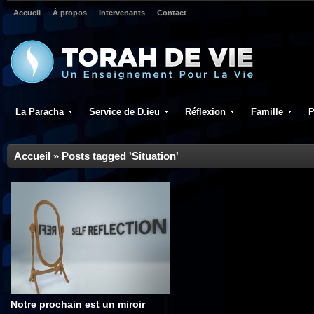
Accueil
À propos
Intervenants
Contact
La Paracha
Service de D.ieu
Réflexion
Famille
P
Accueil
»
Posts tagged 'Situation'
Notre prochain est un miroir