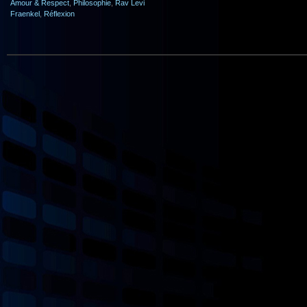
Amour & Respect
,
Philosophie
,
Rav Levi
Fraenkel
,
Réflexion