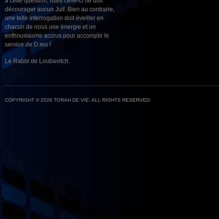
à cette question, mais celle-ci ne doit
décourager aucun Juif. Bien au contraire,
une telle interrogation doit éveiller en
chacun de nous une énergie et un
enthousiasme accrus pour accomplir le
service de D.ieu !
Le Rabbi de Loubavitch.
COPYRIGHT © 2026 TORAH DE VIE. ALL RIGHTS RESERVED.