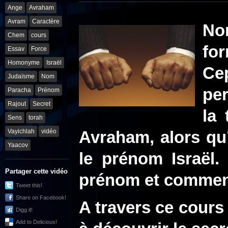
Ange
Avraham
Avram
Caractère
No
Chem
cours
fo
Essav
Force
Homonyme
Israël
Ce
Judaïsme
Nom
per
Paracha
Prénom
Rajout
Secret
la 
Sens
torah
Vayichlah
vidéo
Avraham, alors qu
Yaacov
le prénom Israël.
Partager cette vidéo
prénom et comment 
Tweet this!
Share on Facebook!
A travers ce cours
Digg it!
Add to Delicious!