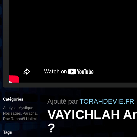
Catégories
Ajouté par
TORAHDEVIE.FR
Analyse
,
Mystique
,
VAYICHLAH Ana
Nos sages
,
Paracha
,
Rav Raphaël Halimi
?
Tags