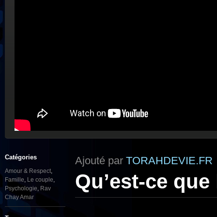
Catégories
Ajouté par
TORAHDEVIE.FR
Amour & Respect
,
Qu’est-ce que 
Famille
,
Le couple
,
Psychologie
,
Rav
Chay Amar