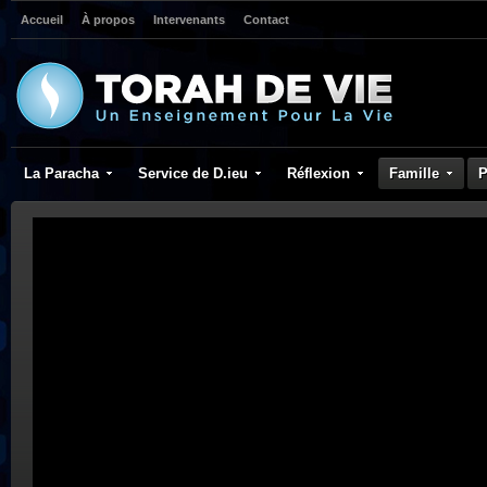
Accueil
À propos
Intervenants
Contact
La Paracha
Service de D.ieu
Réflexion
Famille
P