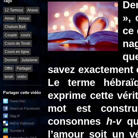
Tags
De
12 Tamouz
Ahava
»,
Aimer
Amour
Chalom Baït
ce 
Couple
cours
na
Cours de Torah
Cours en ligne
qu
Donner
Judaïsme
savez exactement c
Offrir
Partager
torah
vidéo
Le terme hébra
exprime cette vérit
Partager cette vidéo
Tweet this!
mot est constru
Share on Facebook!
Digg it!
consonnes
h-v
qui
Add to Delicious!
Stumble it
l’amour soit un vé