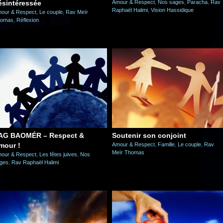
ésintéressée
Amour & Respect
,
Nos sages
,
Paracha
,
Rav
Raphaël Halimi
,
Vision Hassidique
our & Respect
,
Le couple
,
Rav Meïr
homas
,
Réflexion
AG BAOMÉR – Respect &
Soutenir son conjoint
mour !
Amour & Respect
,
Famille
,
Le couple
,
Rav
Meïr Thomas
our & Respect
,
Les fêtes juives
,
Nos
ges
,
Rav Raphaël Halimi