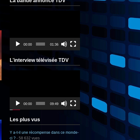
La bande annonce TDV
Lecteur
vidéo
00:00
01:36
L’interview télévisée TDV
Lecteur
vidéo
00:00
09:49
Les plus vus
Y a-t-il une récompense dans ce monde-
ci ?
- 58 632 vues