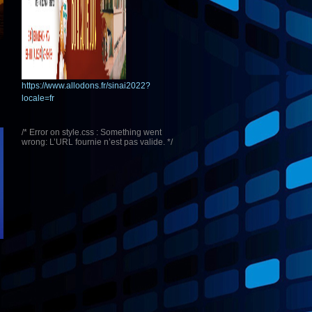
https://www.allodons.fr/sinai2022?
locale=fr
/* Error on style.css : Something went
wrong: L’URL fournie n’est pas valide. */