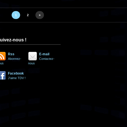
1
2
»
uivez-nous !
Rss
E-mail
Abonnez-
Contactez-
ous
nous
Facebook
J'aime TDV !