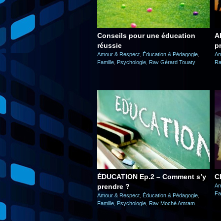
Conseils pour une éducation
A
réussie
p
Amour & Respect
,
Éducation & Pédagogie
,
Am
Famille
,
Psychologie
,
Rav Gérard Touaty
Ra
ÉDUCATION Ep.2 – Comment s’y
C
prendre ?
Am
Fa
Amour & Respect
,
Éducation & Pédagogie
,
Famille
,
Psychologie
,
Rav Moché Amram