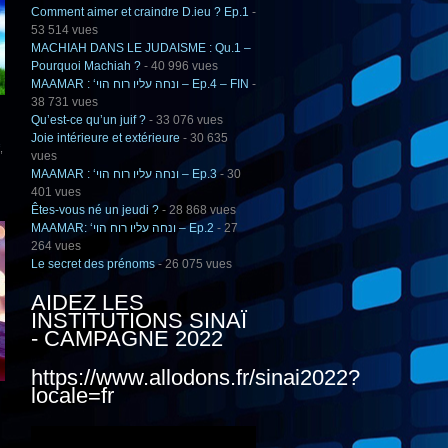
Comment aimer et craindre D.ieu ? Ep.1
-
53 514 vues
MACHIAH DANS LE JUDAISME : Qu.1 –
Pourquoi Machiah ?
- 40 996 vues
MAAMAR : ‘ונחה עליו רוח הוי – Ep.4 – FIN
-
38 731 vues
Qu’est-ce qu’un juif ?
- 33 076 vues
Joie intérieure et extérieure
- 30 635
,
vues
MAAMAR : ‘ונחה עליו רוח הוי – Ep.3
- 30
401 vues
Êtes-vous né un jeudi ?
- 28 868 vues
MAAMAR: ‘ונחה עליו רוח הוי – Ep.2
- 27
264 vues
Le secret des prénoms
- 26 075 vues
AIDEZ LES
INSTITUTIONS SINAÏ
- CAMPAGNE 2022
https://www.allodons.fr/sinai2022?
locale=fr