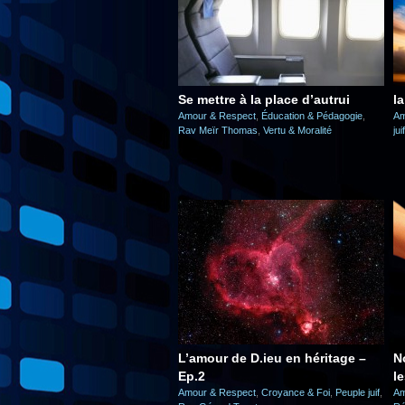
Se mettre à la place d’autrui
la
Amour & Respect
,
Éducation & Pédagogie
,
Am
Rav Meïr Thomas
,
Vertu & Moralité
juif
L’amour de D.ieu en héritage –
N
Ep.2
l
Amour & Respect
,
Croyance & Foi
,
Peuple juif
,
Am