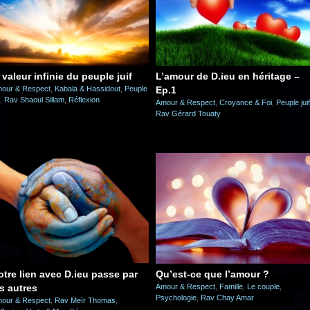
 valeur infinie du peuple juif
L’amour de D.ieu en héritage –
our & Respect
,
Kabala & Hassidout
,
Peuple
Ep.1
,
Rav Shaoul Sillam
,
Réflexion
Amour & Respect
,
Croyance & Foi
,
Peuple juif
Rav Gérard Touaty
otre lien avec D.ieu passe par
Qu’est-ce que l’amour ?
es autres
Amour & Respect
,
Famille
,
Le couple
,
Psychologie
,
Rav Chay Amar
our & Respect
,
Rav Meïr Thomas
,