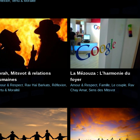
flexion
,
Vertu & Moralité
orah, Mitsvot & relations
La Mézouza : L’harmonie du
umaines
foyer
our & Respect
,
Rav Haï Barkats
,
Réflexion
,
Amour & Respect
,
Famille
,
Le couple
,
Rav
rtu & Moralité
Chay Amar
,
Sens des Mitsvot