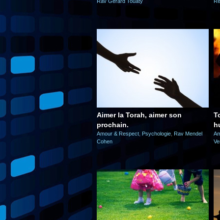
Rav Gérard Touaty
Ré
Aimer la Torah, aimer son
T
prochain.
h
Amour & Respect
,
Psychologie
,
Rav Mendel
Am
Cohen
Ve