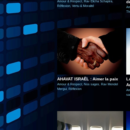
Amour & Respect
,
Rav Elicha Schapira
,
d
Réflexion
,
Vertu & Moralité
Am
T
AHAVAT ISRAËL : Aimer la paix
L
Amour & Respect
,
Nos sages
,
Rav Mendel
A
Mergui
,
Réflexion
Am
sa