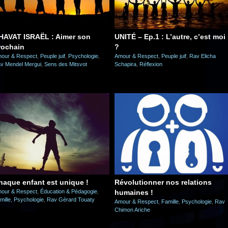
HAVAT ISRAËL : Aimer son
UNITÉ – Ep.1 : L’autre, c’est moi
rochain
?
our & Respect
,
Peuple juif
,
Psychologie
,
Amour & Respect
,
Peuple juif
,
Rav Elicha
v Mendel Mergui
,
Sens des Mitsvot
Schapira
,
Réflexion
haque enfant est unique !
Révolutionner nos relations
our & Respect
,
Éducation & Pédagogie
,
humaines !
mille
,
Psychologie
,
Rav Gérard Touaty
Amour & Respect
,
Famille
,
Psychologie
,
Rav
Chimon Ariche