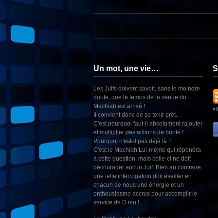
Un mot, une vie…
S
Les Juifs doivent savoir, sans le moindre
doute, que le temps de la venue du
Machiah est arrivé !
v
Il convient donc de se tenir prêt.
C'est pourquoi faut-il absolument rajouter
et multiplier des actions de bonté !
Pourquoi n'est-il pas déjà là ?
C'est le Machiah Lui-même qui répondra
à cette question, mais celle-ci ne doit
décourager aucun Juif. Bien au contraire,
une telle interrogation doit éveiller en
chacun de nous une énergie et un
enthousiasme accrus pour accomplir le
service de D.ieu !