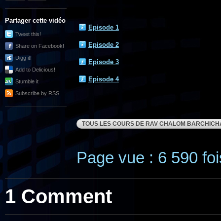
Partager cette vidéo
Episode 1
Tweet this!
Episode 2
Share on Facebook!
Digg it!
Episode 3
Add to Delicious!
Episode 4
Stumble it
Subscribe by RSS
TOUS LES COURS DE RAV CHALOM BARCHICH
Page vue : 6 590 foi
1 Comment