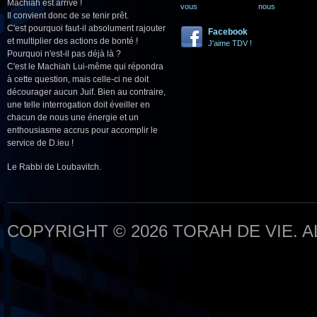
Machiah est arrivé !
vous
nous
Il convient donc de se tenir prêt.
C'est pourquoi faut-il absolument rajouter
Facebook
et multiplier des actions de bonté !
J'aime TDV !
Pourquoi n'est-il pas déjà là ?
C'est le Machiah Lui-même qui répondra
à cette question, mais celle-ci ne doit
décourager aucun Juif. Bien au contraire,
une telle interrogation doit éveiller en
chacun de nous une énergie et un
enthousiasme accrus pour accomplir le
service de D.ieu !
Le Rabbi de Loubavitch.
COPYRIGHT © 2026 TORAH DE VIE. 