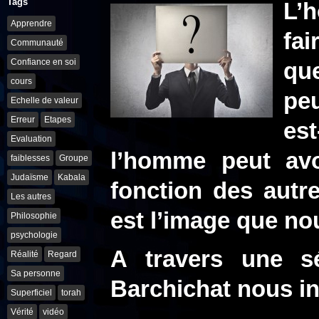
Tags
L’
Apprendre
fai
Communauté
Confiance en soi
qu
cours
peu
Echelle de valeur
Erreur
Etapes
es
Evaluation
l’homme peut avo
faiblesses
Groupe
Judaïsme
Kabala
fonction des autr
Les autres
est l’image que n
Philosophie
psychologie
A travers une s
Réalité
Regard
Sa personne
Barchichat nous in
Superficiel
torah
Vérité
vidéo