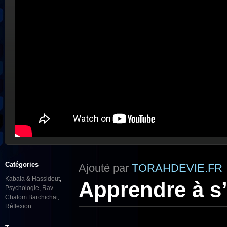
Catégories
Ajouté par
TORAHDEVIE.FR
Kabala & Hassidout
,
Apprendre à s’
Psychologie
,
Rav
Chalom Barchichat
,
Réflexion