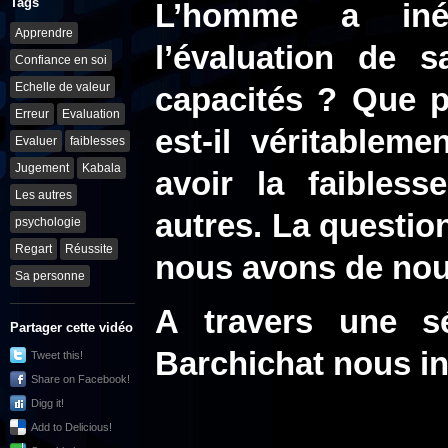
Tags
L’homme a inév
Apprendre
l’évaluation de 
Confiance en soi
Echelle de valeur
capacités ? Que pe
Erreur
Evaluation
est-il véritable
Evaluer
faiblesses
Jugement
Kabala
avoir la faibles
Les autres
autres. La question
psychologie
Regart
Réussite
nous avons de no
Sa personne
A travers une s
Partager cette vidéo
Barchichat nous in
Tweet this!
Share on Facebook!
Digg it!
Add to Delicious!