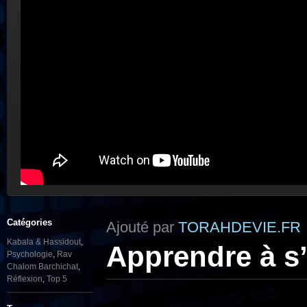
Catégories
Ajouté par
TORAHDEVIE.FR
Kabala & Hassidout
,
Apprendre à s’
Psychologie
,
Rav
Chalom Barchichat
,
Réflexion
,
Top 5