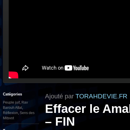
Catégories
Ajouté par
TORAHDEVIE.FR
Peuple juif
,
Rav
Effacer le Ama
Barouh Attal
,
Réflexion
,
Sens des
– FIN
Mitsvot