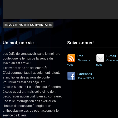
Un mot, une vie…
Suivez-nous !
Les Juifs doivent savoir, sans le moindre
Rss
E-mail
doute, que le temps de la venue du
Abonnez-
Contacte
Machiah est arrivé !
vous
nous
Il convient donc de se tenir prêt.
C'est pourquoi faut-il absolument rajouter
Facebook
et multiplier des actions de bonté !
J'aime TDV !
Pourquoi n'est-il pas déjà là ?
C'est le Machiah Lui-même qui répondra
à cette question, mais celle-ci ne doit
décourager aucun Juif. Bien au contraire,
une telle interrogation doit éveiller en
chacun de nous une énergie et un
enthousiasme accrus pour accomplir le
service de D.ieu !