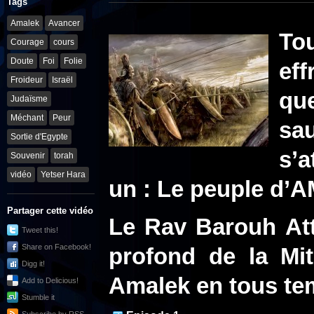
Tags
Amalek
Avancer
Tou
Courage
cours
Doute
Foi
Folie
eff
Froideur
Israël
que
Judaïsme
Méchant
Peur
sa
Sortie d'Egypte
s’a
Souvenir
torah
vidéo
Yetser Hara
un : Le peuple d’
Partager cette vidéo
Le Rav Barouh Att
Tweet this!
Share on Facebook!
profond de la Mit
Digg it!
Amalek en tous tem
Add to Delicious!
Stumble it