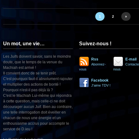
1
2
»
Un mot, une vie…
Suivez-nous !
Les Juifs doivent savoir, sans le moindre
Rss
E-mail
doute, que le temps de la venue du
Abonnez-
Contacte
Machiah est arrivé !
vous
nous
Il convient donc de se tenir prêt.
C'est pourquoi faut-il absolument rajouter
Facebook
et multiplier des actions de bonté !
J'aime TDV !
Pourquoi n'est-il pas déjà là ?
C'est le Machiah Lui-même qui répondra
à cette question, mais celle-ci ne doit
décourager aucun Juif. Bien au contraire,
une telle interrogation doit éveiller en
chacun de nous une énergie et un
enthousiasme accrus pour accomplir le
service de D.ieu !