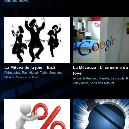
Sens des Mitsvot
La Mitsva de la joie – Ep.2
La Mézouza : L’harmonie du
Philosophie
,
Rav Michaël Taiëb
,
Sens des
foyer
Mitsvot
,
Service de D.ieu
Amour & Respect
,
Famille
,
Le couple
,
R
Chay Amar
,
Sens des Mitsvot