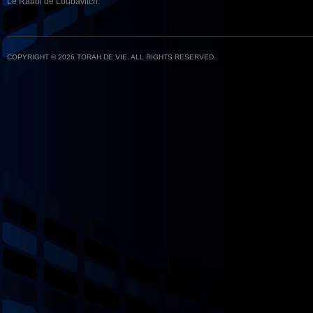
Le Rabbi de Loubavitch.
COPYRIGHT © 2026 TORAH DE VIE. ALL RIGHTS RESERVED.