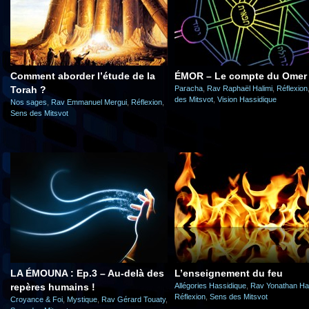
Comment aborder l’étude de la
ÉMOR – Le compte du Omer
Torah ?
Paracha
,
Rav Raphaël Halimi
,
Réflexion
des Mitsvot
,
Vision Hassidique
Nos sages
,
Rav Emmanuel Mergui
,
Réflexion
,
Sens des Mitsvot
LA ÉMOUNA : Ep.3 – Au-delà des
L’enseignement du feu
repères humains !
Allégories Hassidique
,
Rav Yonathan Hal
Réflexion
,
Sens des Mitsvot
Croyance & Foi
,
Mystique
,
Rav Gérard Touaty
,