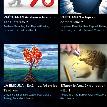
VAÉTHANAN Analyse – Avec ou
VAÉTHANAN – Agir ou
sans intérêts ?
comprendre ?
Analyse
,
Paracha
,
Rav Raphaël Halimi
,
La prière
,
Paracha
,
Rav Raphaël Halimi
,
Réflexion
,
Sens des Mitsvot
Réflexion
,
Sens des Mitsvot
,
Vision Has
LA ÉMOUNA : Ep.2 – La foi en les
Effacer le Amalék qui est en
Tsadikim
– Ep.1
Croyance & Foi
,
Nos sages
,
Rav Gérard
Peuple juif
,
Rav Barouh Attal
,
Réflexion
,
Touaty
,
Sens des Mitsvot
des Mitsvot