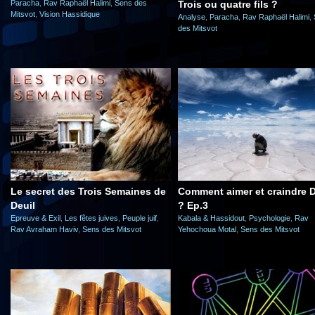
Paracha
,
Rav Raphaël Halimi
,
Sens des
Trois ou quatre fils ?
Mitsvot
,
Vision Hassidique
Analyse
,
Paracha
,
Rav Raphaël Halimi
,
des Mitsvot
Le secret des Trois Semaines de
Comment aimer et craindre D
Deuil
? Ep.3
Epreuve & Exil
,
Les fêtes juives
,
Peuple juif
,
Kabala & Hassidout
,
Psychologie
,
Rav
Rav Avraham Haviv
,
Sens des Mitsvot
Yehochoua Motal
,
Sens des Mitsvot