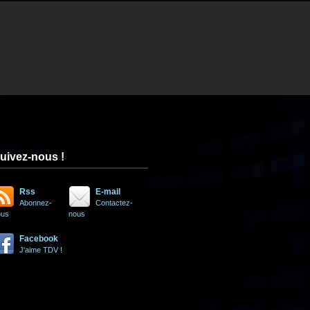
uivez-nous !
Rss
E-mail
Abonnez-
Contactez-
ous
nous
Facebook
J'aime TDV !