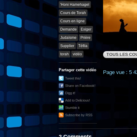
'Honi Hamehagel
Cours de Torah
Cours en ligne
Demande
Exiger
Judaïsme
Prière
Supplier
Téfila
torah
vidéo
TOUS LES CO
Partager cette vidéo
Page vue : 5 4
Tweet this!
Share on Facebook!
Digg it!
Add to Delicious!
Stumble it
Subscribe by RSS
2 Comments