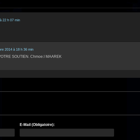
à 22 h 07 min
re 2014 à 18 h 36 min
VOTRE SOUTIEN. Chmoe.l MAAREK
E-Mail (Obligatoire):