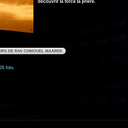
découvrir la force la prière.
URS DE RAV CHMOUEL MAAREK
26 fois.