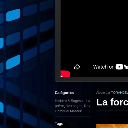
Catégories
Ajouté par
TORAHDEV
La forc
Histoire & Sagesse
,
La
prière
,
Nos sages
,
Rav
Chmouel Maarek
Tags