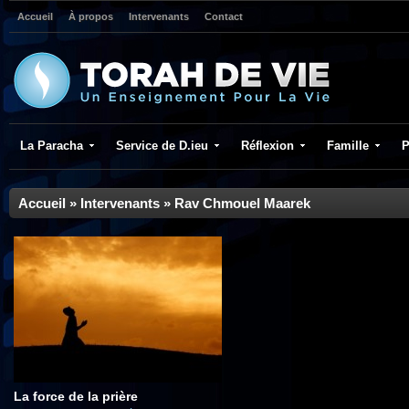
Accueil
À propos
Intervenants
Contact
La Paracha
Service de D.ieu
Réflexion
Famille
P
Accueil
»
Intervenants
»
Rav Chmouel Maarek
La force de la prière