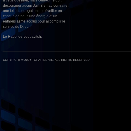
à cette question, mais celle-ci ne doit
décourager aucun Juif. Bien au contraire,
une telle interrogation doit éveiller en
chacun de nous une énergie et un
enthousiasme accrus pour accomplir le
service de D.ieu !
Le Rabbi de Loubavitch.
COPYRIGHT © 2026 TORAH DE VIE. ALL RIGHTS RESERVED.