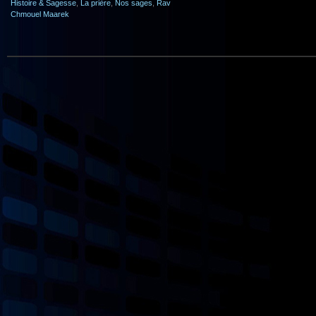
Histoire & Sagesse
,
La prière
,
Nos sages
,
Rav
Chmouel Maarek