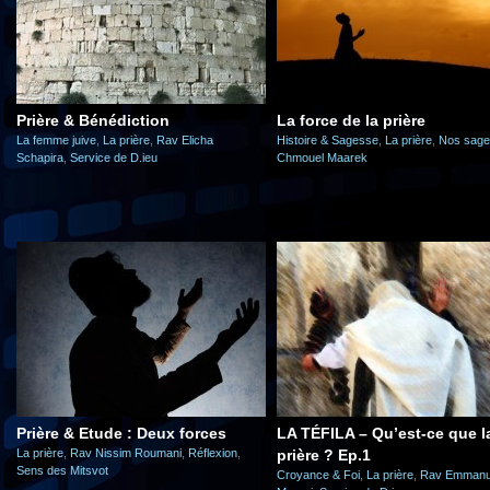
Prière & Bénédiction
La force de la prière
La femme juive
,
La prière
,
Rav Elicha
Histoire & Sagesse
,
La prière
,
Nos sag
Schapira
,
Service de D.ieu
Chmouel Maarek
Prière & Etude : Deux forces
LA TÉFILA – Qu’est-ce que l
La prière
,
Rav Nissim Roumani
,
Réflexion
,
prière ? Ep.1
Sens des Mitsvot
Croyance & Foi
,
La prière
,
Rav Emmanu