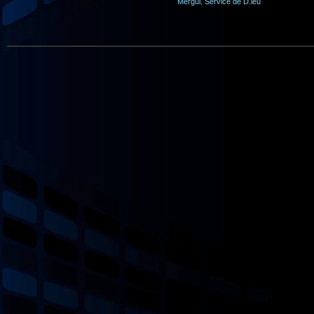
Mergui
,
Service de D.ieu