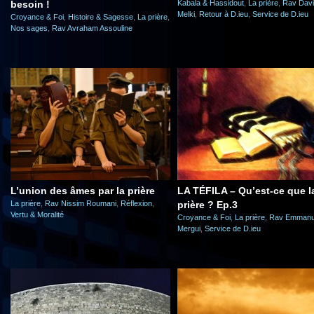
besoin !
Kabala & Hassidout
,
La prière
,
Rav Dav
Melki
,
Retour à D.ieu
,
Service de D.ieu
Croyance & Foi
,
Histoire & Sagesse
,
La prière
,
Nos sages
,
Rav Avraham Assouline
L’union des âmes par la prière
LA TÉFILA – Qu’est-ce que l
La prière
,
Rav Nissim Roumani
,
Réflexion
,
prière ? Ep.3
Vertu & Moralité
Croyance & Foi
,
La prière
,
Rav Emmanu
Mergui
,
Service de D.ieu