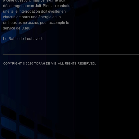
à cette question, mais celle-ci ne doit
décourager aucun Juif. Bien au contraire,
une telle interrogation doit éveiller en
chacun de nous une énergie et un
enthousiasme accrus pour accomplir le
service de D.ieu !
Le Rabbi de Loubavitch.
COPYRIGHT © 2026 TORAH DE VIE. ALL RIGHTS RESERVED.