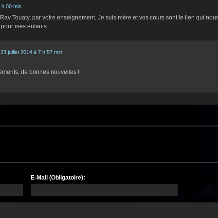
1 h 00 min
Rav Touaty, par votre enseignement. Je suis mère et vos cours sont le lien qui nou
e pour mes enfants.
23 juillet 2014 à 7 h 57 min
ements, de bonnes nouvelles !
E-Mail (Obligatoire):