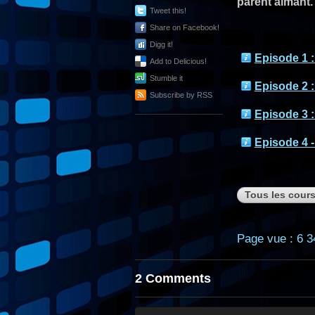
parent aimant.
Tweet this!
Share on Facebook!
Digg it!
Episode 1 :
Add to Delicious!
Stumble it
Episode 2 :
Subscribe by RSS
Episode 3 :
Episode 4 -
Tous les cour
Page vue : 6 3
2 Comments