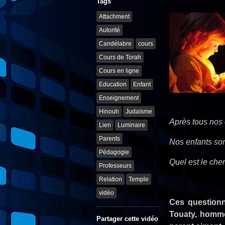
Tags
Attachment
Autorité
Candélabre
cours
Cours de Torah
Cours en ligne
Education
Enfant
Enseignement
Hinouh
Judaïsme
Après tous nos 
Lien
Luminaire
Parents
Nos enfants son
Pédagogie
Quel est le che
Professeurs
Relation
Temple
vidéo
Ces questionn
Touaty, homme
Partager cette vidéo