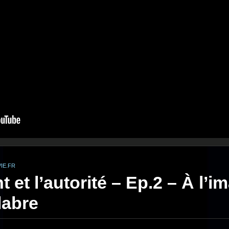
IE.FR
t et l’autorité – Ep.2 – À l’
labre