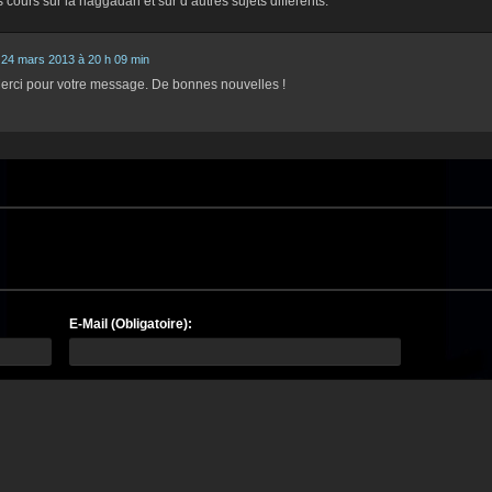
 cours sur la haggadah et sur d’autres sujets différents.
24 mars 2013 à 20 h 09 min
 Merci pour votre message. De bonnes nouvelles !
E-Mail (Obligatoire):