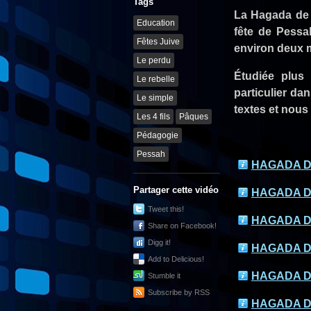
Tags
La Hagada de Pessah (הגדה של פסח) est un texte utilisé pour la 
Education
fête de Pessah
Fêtes Juive
environ deux mi
Le perdu
Étudiée plus
Le rebelle
particulier da
Le simple
textes et nous
Les 4 fils
Pâques
Pédagogie
Pessah
HAGADA D
Partager cette vidéo
HAGADA D
Tweet this!
HAGADA D
Share on Facebook!
Digg it!
HAGADA D
Add to Delicious!
HAGADA D
Stumble it
Subscribe by RSS
HAGADA D