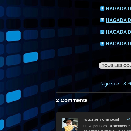
HAGADA D
HAGADA D
HAGADA D
HAGADA D
TOUS LES COU
Page vue : 8 3
2 Comments
rotsztein chmouel
24
bravo pour ces 10 premiers c