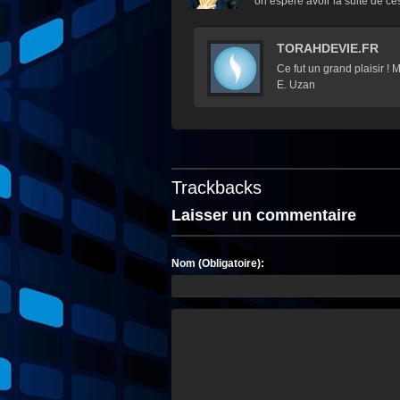
on espère avoir la suite de ces
TORAHDEVIE.FR
Ce fut un grand plaisir !
E. Uzan
Trackbacks
Laisser un commentaire
Nom (Obligatoire):