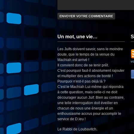
Un mot, une vie…
S
Les Juifs doivent savoir, sans le moindre
doute, que le temps de la venue du
Machiah est arrivé !
v
Il convient donc de se tenir prêt.
C'est pourquoi faut-il absolument rajouter
et multiplier des actions de bonté !
Pourquoi n'est-il pas déjà là ?
C'est le Machiah Lui-même qui répondra
à cette question, mais celle-ci ne doit
décourager aucun Juif. Bien au contraire,
une telle interrogation doit éveiller en
chacun de nous une énergie et un
enthousiasme accrus pour accomplir le
service de D.ieu !
Le Rabbi de Loubavitch.