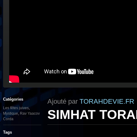
Catégories
Ajouté par
TORAHDEVIE.FR
Les fêtes juives
,
SIMHAT TORAH 
Mystique
,
Rav Yaacov
Corda
Tags