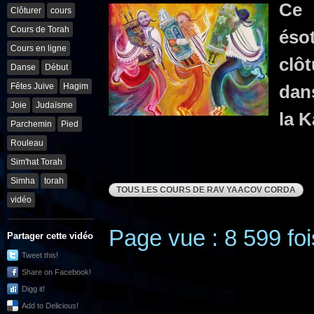
Ce 
Clôturer
cours
Cours de Torah
éso
Cours en ligne
clô
Danse
Début
Fêtes Juive
Hagim
dans
Joie
Judaïsme
la K
Parchemin
Pied
Rouleau
Sim'hat Torah
Simha
torah
TOUS LES COURS DE RAV YAACOV CORDA
vidéo
Page vue : 8 599 foi
Partager cette vidéo
Tweet this!
Share on Facebook!
Digg it!
Add to Delicious!