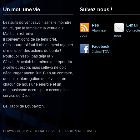
Un mot, une vie…
Suivez-nous !
Les Juifs doivent savoir, sans le moindre
Rss
E-mail
doute, que le temps de la venue du
Abonnez-
Contacte
Machiah est arrivé !
vous
nous
Il convient donc de se tenir prêt.
C'est pourquoi faut-il absolument rajouter
Facebook
et multiplier des actions de bonté !
J'aime TDV !
Pourquoi n'est-il pas déjà là ?
C'est le Machiah Lui-même qui répondra
à cette question, mais celle-ci ne doit
décourager aucun Juif. Bien au contraire,
une telle interrogation doit éveiller en
chacun de nous une énergie et un
enthousiasme accrus pour accomplir le
service de D.ieu !
Le Rabbi de Loubavitch.
COPYRIGHT © 2026 TORAH DE VIE. ALL RIGHTS RESERVED.