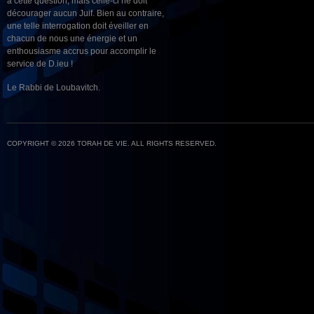
à cette question, mais celle-ci ne doit
décourager aucun Juif. Bien au contraire,
une telle interrogation doit éveiller en
chacun de nous une énergie et un
enthousiasme accrus pour accomplir le
service de D.ieu !
Le Rabbi de Loubavitch.
COPYRIGHT © 2026 TORAH DE VIE. ALL RIGHTS RESERVED.