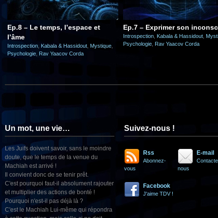
Ep.8 – Le temps, l’espace et
Ep.7 – Exprimer son inconsc
l’âme
Introspection
,
Kabala & Hassidout
,
Myst
Psychologie
,
Rav Yaacov Corda
Introspection
,
Kabala & Hassidout
,
Mystique
,
Psychologie
,
Rav Yaacov Corda
Un mot, une vie…
Suivez-nous !
Les Juifs doivent savoir, sans le moindre
Rss
E-mail
doute, que le temps de la venue du
Abonnez-
Contacte
Machiah est arrivé !
vous
nous
Il convient donc de se tenir prêt.
C'est pourquoi faut-il absolument rajouter
Facebook
et multiplier des actions de bonté !
J'aime TDV !
Pourquoi n'est-il pas déjà là ?
C'est le Machiah Lui-même qui répondra