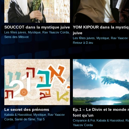
SOUCCOT dans la mystique juive
YOM KIPOUR dans la mysti
Les fêtes juives
,
Mystique
,
Rav Yaacov Corda
,
juive
Sens des Mitsvot
Les fêtes juives
,
Mystique
,
Rav Yaacov
Retour à D.ieu
Le secret des prénoms
Ep.1 – Le Divin et le monde 
Kabala & Hassidout
,
Mystique
,
Rav Yaacov
font qu’un
Corda
,
Santé de l'âme
,
Top 5
Croyance & Foi
,
Kabala & Hassidout
,
R
Yaacov Corda