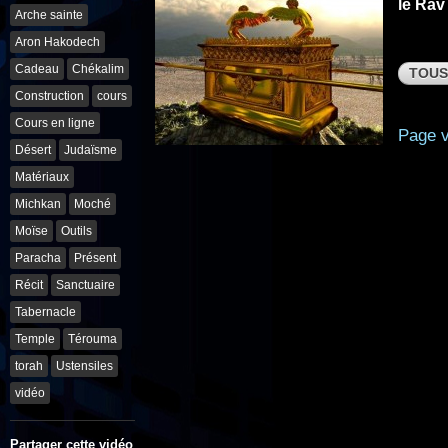
le Rav
Arche sainte
Aron Hakodech
Cadeau
Chékalim
TOUS
Construction
cours
Cours en ligne
Page v
Désert
Judaïsme
Matériaux
Michkan
Moché
Moïse
Outils
Paracha
Présent
Récit
Sanctuaire
Tabernacle
Temple
Térouma
torah
Ustensiles
vidéo
Partager cette vidéo