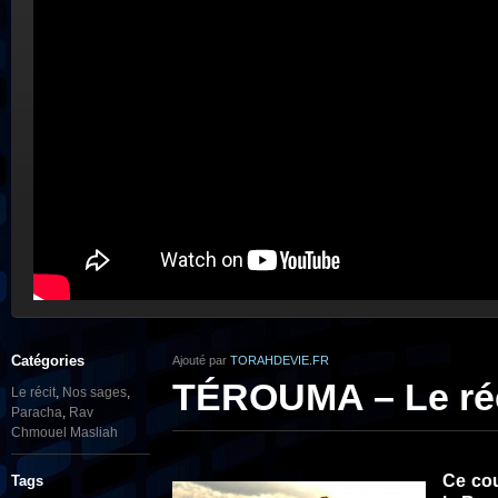
Catégories
Ajouté par
TORAHDEVIE.FR
TÉROUMA – Le réc
Le récit
,
Nos sages
,
Paracha
,
Rav
Chmouel Masliah
Ce cou
Tags