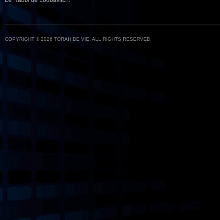
Le Rabbi de Loubavitch.
COPYRIGHT © 2026 TORAH DE VIE. ALL RIGHTS RESERVED.