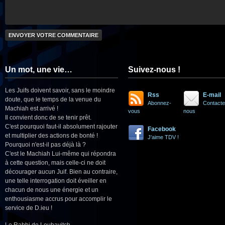
Un mot, une vie…
Suivez-nous !
Les Juifs doivent savoir, sans le moindre
Rss
E-mail
doute, que le temps de la venue du
Abonnez-
Contacte
Machiah est arrivé !
vous
nous
Il convient donc de se tenir prêt.
C'est pourquoi faut-il absolument rajouter
Facebook
et multiplier des actions de bonté !
J'aime TDV !
Pourquoi n'est-il pas déjà là ?
C'est le Machiah Lui-même qui répondra
à cette question, mais celle-ci ne doit
décourager aucun Juif. Bien au contraire,
une telle interrogation doit éveiller en
chacun de nous une énergie et un
enthousiasme accrus pour accomplir le
service de D.ieu !