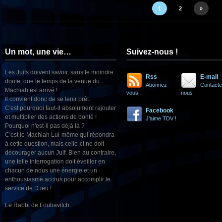
1
2
»
Un mot, une vie…
Suivez-nous !
Les Juifs doivent savoir, sans le moindre
Rss
E-mail
doute, que le temps de la venue du
Abonnez-
Contacte
Machiah est arrivé !
vous
nous
Il convient donc de se tenir prêt.
C'est pourquoi faut-il absolument rajouter
Facebook
et multiplier des actions de bonté !
J'aime TDV !
Pourquoi n'est-il pas déjà là ?
C'est le Machiah Lui-même qui répondra
à cette question, mais celle-ci ne doit
décourager aucun Juif. Bien au contraire,
une telle interrogation doit éveiller en
chacun de nous une énergie et un
enthousiasme accrus pour accomplir le
service de D.ieu !
Le Rabbi de Loubavitch.