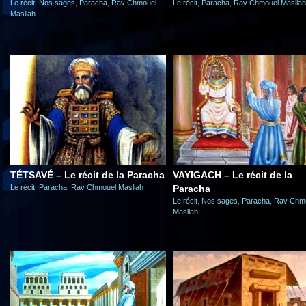
Le récit
,
Nos sages
,
Paracha
,
Rav Chmouel
Le récit
,
Paracha
,
Rav Chmouel Masliah
Masliah
TÉTSAVÉ – Le récit de la Paracha
VAYIGACH – Le récit de la
Le récit
,
Paracha
,
Rav Chmouel Masliah
Paracha
Le récit
,
Nos sages
,
Paracha
,
Rav Chm
Masliah