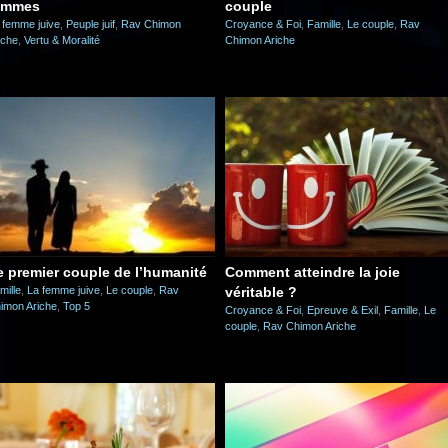
emmes
couple
 femme juive
,
Peuple juif
,
Rav Chimon
Croyance & Foi
,
Famille
,
Le couple
,
Rav
iche
,
Vertu & Moralité
Chimon Ariche
e premier couple de l’humanité
Comment atteindre la joie
mille
,
La femme juive
,
Le couple
,
Rav
véritable ?
imon Ariche
,
Top 5
Croyance & Foi
,
Epreuve & Exil
,
Famille
,
Le
couple
,
Rav Chimon Ariche