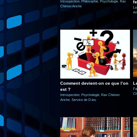
Introspection
,
Philosophie
,
Psychologie
,
Rav
f
Chimon Ariche
La
Ar
Comment devient-on ce que l’on
L
est ?
Fa
Ch
Introspection
,
Psychologie
,
Rav Chimon
Ariche
,
Service de D.ieu