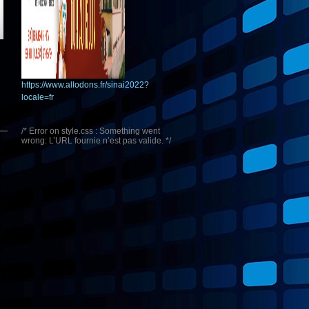
https://www.allodons.fr/sinai2022?
locale=fr
/* Error on style.css : Something went
wrong: L’URL fournie n’est pas valide. */