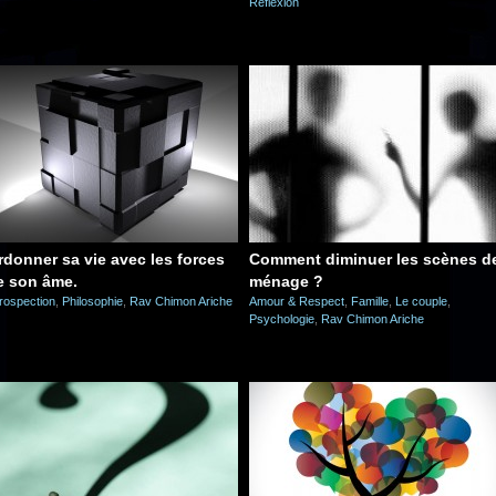
Réflexion
rdonner sa vie avec les forces
Comment diminuer les scènes d
e son âme.
ménage ?
trospection
,
Philosophie
,
Rav Chimon Ariche
Amour & Respect
,
Famille
,
Le couple
,
Psychologie
,
Rav Chimon Ariche