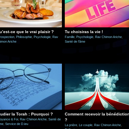
’est-ce que le vrai plaisir ?
Tu choisiras la vie !
trospection
,
Philosophie
,
Psychologie
,
Rav
Famille
,
Psychologie
,
Rav Chimon Ariche
,
imon Ariche
Santé de l'âme
tudier la Torah : Pourquoi ?
Comment recevoir la bénédictio
oyance & Foi
,
Rav Chimon Ariche
,
Santé de
?
âme
,
Service de D.ieu
La prière
,
Le couple
,
Rav Chimon Ariche
,