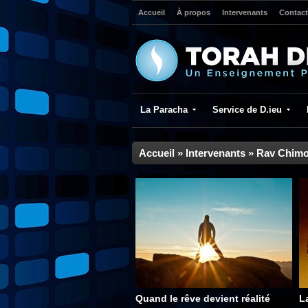
Accueil
À propos
Intervenants
Contact
La Paracha
Service de D.ieu
Accueil
»
Intervenants
»
Rav Chimo
Quand le rêve devient réalité
L