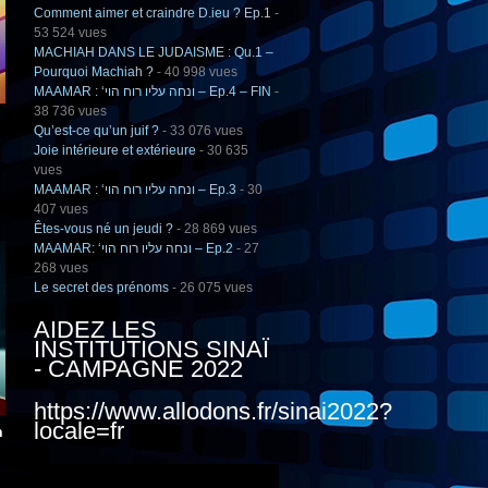
Comment aimer et craindre D.ieu ? Ep.1
-
53 524 vues
MACHIAH DANS LE JUDAISME : Qu.1 –
Pourquoi Machiah ?
- 40 998 vues
MAAMAR : ‘ונחה עליו רוח הוי – Ep.4 – FIN
-
38 736 vues
Qu’est-ce qu’un juif ?
- 33 076 vues
Joie intérieure et extérieure
- 30 635
vues
MAAMAR : ‘ונחה עליו רוח הוי – Ep.3
- 30
407 vues
Êtes-vous né un jeudi ?
- 28 869 vues
MAAMAR: ‘ונחה עליו רוח הוי – Ep.2
- 27
268 vues
Le secret des prénoms
- 26 075 vues
AIDEZ LES
INSTITUTIONS SINAÏ
- CAMPAGNE 2022
https://www.allodons.fr/sinai2022?
locale=fr
n