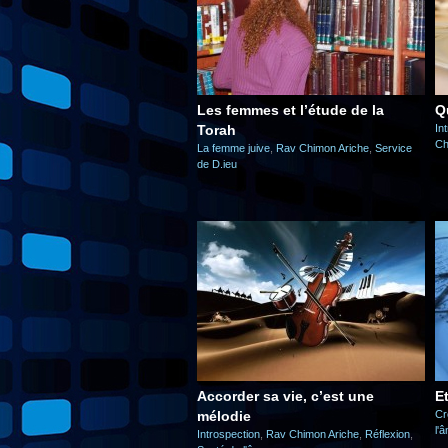
Les femmes et l’étude de la
Qu
Torah
In
Ch
La femme juive
,
Rav Chimon Ariche
,
Service
de D.ieu
Accorder sa vie, c’est une
E
mélodie
Cr
l'
Introspection
,
Rav Chimon Ariche
,
Réflexion
,