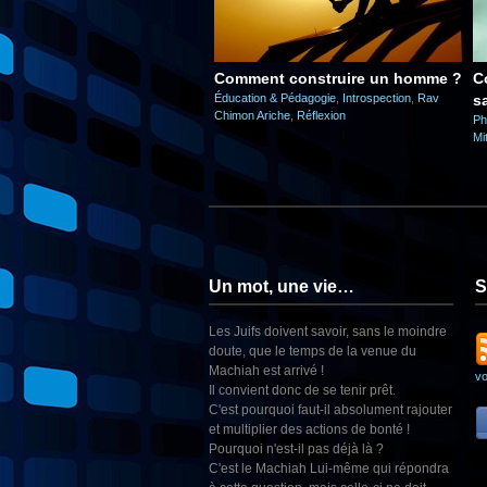
Comment construire un homme ?
C
Éducation & Pédagogie
,
Introspection
,
Rav
s
Chimon Ariche
,
Réflexion
Ph
Mi
Un mot, une vie…
S
Les Juifs doivent savoir, sans le moindre
doute, que le temps de la venue du
Machiah est arrivé !
v
Il convient donc de se tenir prêt.
C'est pourquoi faut-il absolument rajouter
et multiplier des actions de bonté !
Pourquoi n'est-il pas déjà là ?
C'est le Machiah Lui-même qui répondra