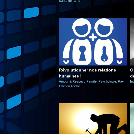
Santé de l'âme
Révolutionner nos relations
O
humaines !
d
Amour & Respect
,
Famille
,
Psychologie
,
Rav
In
Chimon Ariche