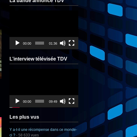
La bande annonce TDV
Lecteur
vidéo
00:00
01:36
L’interview télévisée TDV
Lecteur
vidéo
00:00
09:49
Les plus vus
Y a-t-il une récompense dans ce monde-
ci ?
- 58 633 vues