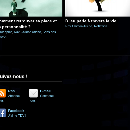
omment retrouver sa place et
D.ieu parle à travers la vie
a personnalité ?
Rav Chimon Ariche
,
Réflexion
ilosophie
,
Rav Chimon Ariche
,
Sens des
tsvot
uivez-nous !
Rss
E-mail
Abonnez-
Contactez-
ous
nous
Facebook
J'aime TDV !