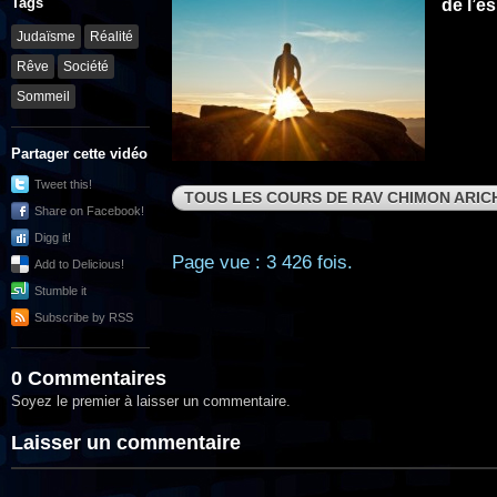
Tags
de l’es
Judaïsme
Réalité
Rêve
Société
Sommeil
Partager cette vidéo
Tweet this!
TOUS LES COURS DE RAV CHIMON ARIC
Share on Facebook!
Digg it!
Page vue : 3 426 fois.
Add to Delicious!
Stumble it
Subscribe by RSS
0 Commentaires
Soyez le premier à laisser un commentaire.
Laisser un commentaire