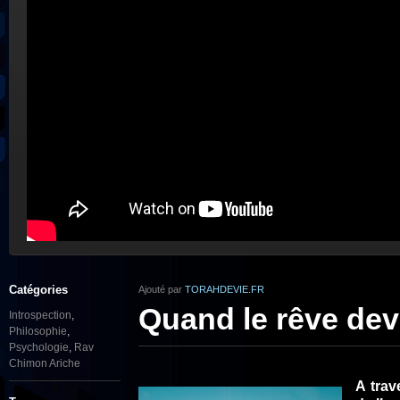
Catégories
Ajouté par
TORAHDEVIE.FR
Quand le rêve devi
Introspection
,
Philosophie
,
Psychologie
,
Rav
Chimon Ariche
A trav