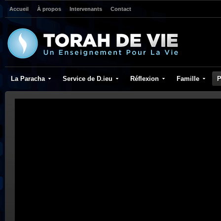
Accueil
À propos
Intervenants
Contact
La Paracha
Service de D.ieu
Réflexion
Famille
P