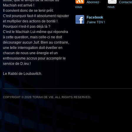
Abonnez-
Contacte
Machiah est arrivé !
vous
nous
Il convient donc de se tenir prêt.
C'est pourquoi faut-il absolument rajouter
Facebook
et multiplier des actions de bonté !
J'aime TDV !
Pourquoi n'est-il pas déjà là ?
C'est le Machiah Lui-même qui répondra
à cette question, mais celle-ci ne doit
décourager aucun Juif. Bien au contraire,
une telle interrogation doit éveiller en
chacun de nous une énergie et un
enthousiasme accrus pour accomplir le
service de D.ieu !
Le Rabbi de Loubavitch.
COPYRIGHT © 2026 TORAH DE VIE. ALL RIGHTS RESERVED.