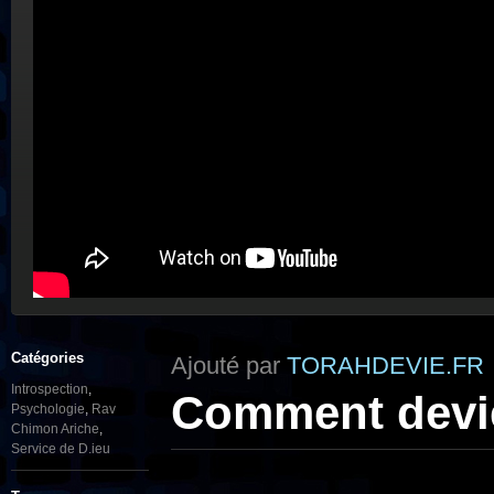
Catégories
Ajouté par
TORAHDEVIE.FR
Introspection
,
Comment devie
Psychologie
,
Rav
Chimon Ariche
,
Service de D.ieu