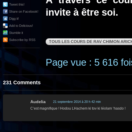
A travers ce cou
Tweet this!
invite à être soi.
Share on Facebook!
Digg it!
Add to Delicious!
Stumble it
Subscribe by RSS
TOUS LES COURS DE RAV CHIMON ARIC
Page vue : 5 616 foi
231 Comments
Audelia
21 septembre 2014 à 20 h 42 min
C’est magnifique ! Hodou LHachem ki tov ki léolam ‘hasdo !