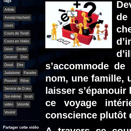
Tags
Dev
Artiste
de
Avodat Hachem
cours
ch
Cours de Torah
d’
Cours en Vidéo
Désir
Destin
d’
Devenir
Don
s’accommode de 
Doué
Etre
Judaïsme
Paraitre
nom, une famille, 
Pouvoir
Rêve
laisser s’épanouir l
Service de D.ieu
Soi-même
torah
ce voyage intér
vidéo
Volonté
conscience plutôt q
Vouloir
Partager cette vidéo