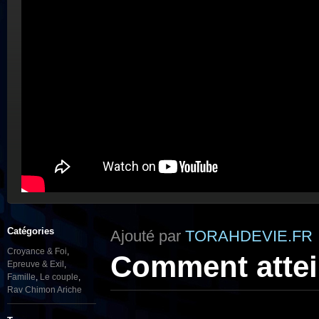
Catégories
Ajouté par
TORAHDEVIE.FR
Croyance & Foi
,
Comment attein
Epreuve & Exil
,
Famille
,
Le couple
,
Rav Chimon Ariche