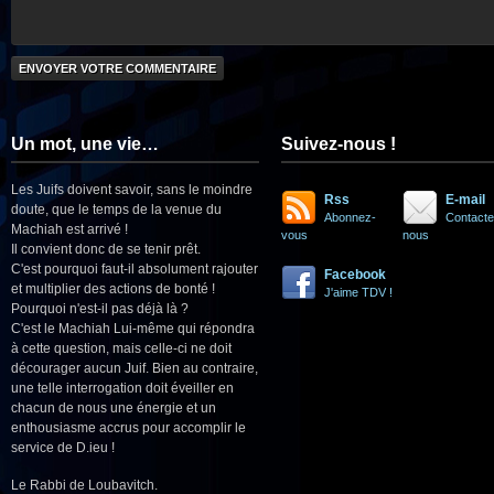
Un mot, une vie…
Suivez-nous !
Les Juifs doivent savoir, sans le moindre
Rss
E-mail
doute, que le temps de la venue du
Abonnez-
Contacte
Machiah est arrivé !
vous
nous
Il convient donc de se tenir prêt.
C'est pourquoi faut-il absolument rajouter
Facebook
et multiplier des actions de bonté !
J'aime TDV !
Pourquoi n'est-il pas déjà là ?
C'est le Machiah Lui-même qui répondra
à cette question, mais celle-ci ne doit
décourager aucun Juif. Bien au contraire,
une telle interrogation doit éveiller en
chacun de nous une énergie et un
enthousiasme accrus pour accomplir le
service de D.ieu !
Le Rabbi de Loubavitch.