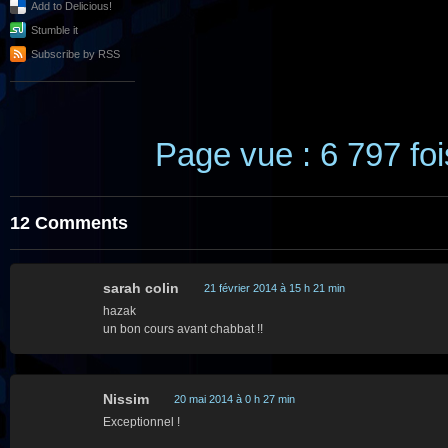
Add to Delicious!
Stumble it
Subscribe by RSS
Page vue : 6 797 foi
12 Comments
sarah colin
21 février 2014 à 15 h 21 min
hazak
un bon cours avant chabbat !!
Nissim
20 mai 2014 à 0 h 27 min
Exceptionnel !