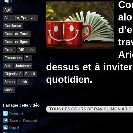
Tags
Com
Agir
al
Atteindre; Epreuves
Confiance
d’
Cours de Torah
tr
Cours en ligne
Croire
Difficultés
Ar
Embuches
Foi
dessus et à invite
Joie
Judaïsme
Objectivité
Positif
quotidien.
Simha
torah
vidéo
Partager cette vidéo
TOUS LES COURS DE RAV CHIMON ARIC
Tweet this!
Share on Facebook!
Digg it!