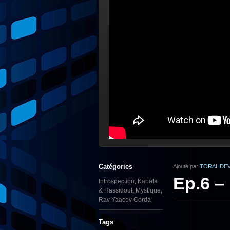
Catégories
Ajouté par
TORAHDEV
Ep.6 – 
Introspection
,
Kabala
& Hassidout
,
Mystique
,
Rav Yaacov Corda
Tags