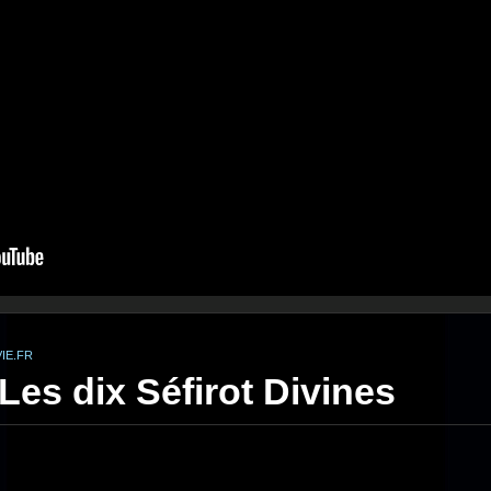
IE.FR
Les dix Séfirot Divines