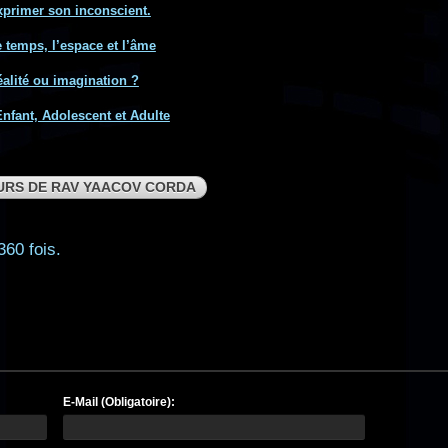
xprimer son inconscient.
e temps, l’espace et l’âme
éalité ou imagination ?
Enfant, Adolescent et Adulte
URS DE RAV YAACOV CORDA
360 fois.
E-Mail (Obligatoire):