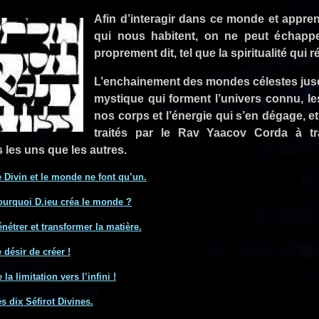
Afin d’interagir dans ce monde et appren
qui nous habitent, on ne peut échappe
proprement dit, tel que la spiritualité qui
L’enchainement des mondes célestes jusqu
mystique qui forment l’univers connu, le
nos corps et l’énergie qui s’en dégage, e
traités par le Rav Yaacov Corda à t
s les uns que les autres.
e Divin et le monde ne font qu’un.
ourquoi D.ieu créa le monde ?
nétrer et transformer la matière.
 désir de créer !
la limitation vers l’infini !
s dix Séfirot Divines.