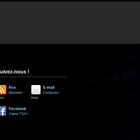
uivez-nous !
Rss
E-mail
Abonnez-
Contactez-
ous
nous
Facebook
J'aime TDV !