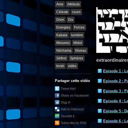
Ame
Attributs
Céleste
cours
Divin
Dix
Energies
Forces
Kabala
lumière
Mesures
Midot
Néchama
Niveau
Séfirot
Sphères
extraordinaire
torah
vidéo
Episode 1 : L
Partager cette vidéo
Episode 2 : P
Tweet this!
Episode 3 : Pé
Share on Facebook!
Episode 4 : Le
Digg it!
Add to Delicious!
Episode 5 : De 
Stumble it
Episode 6 : Le
Subscribe by RSS