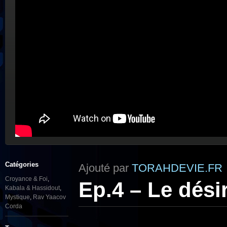
Catégories
Ajouté par
TORAHDEVIE.FR
Croyance & Foi
,
Ep.4 – Le désir
Kabala & Hassidout
,
Mystique
,
Rav Yaacov
Corda