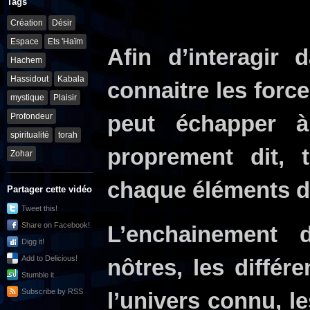
Tags
Création
Désir
Espace
Ets 'Haïm
Afin d’interagir
Hachem
Hassidout
Kabala
connaitre les force
mystique
Plaisir
Profondeur
peut échapper à
spiritualité
torah
proprement dit, t
Zohar
chaque éléments de
Partager cette vidéo
Tweet this!
Share on Facebook!
L’enchainement 
Digg it!
Add to Delicious!
nôtres, les diffé
Stumble it
Subscribe by RSS
l’univers connu, le