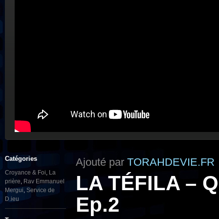
Catégories
Ajouté par
TORAHDEVIE.FR
Croyance & Foi
,
La
LA TÉFILA – Qu
prière
,
Rav Emmanuel
Mergui
,
Service de
Ep.2
D.ieu