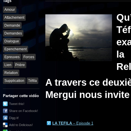
Tags
Amour
Qu
Attachement
Demande
Té
Demandes
ex
Dialogue
Epenchement
la
Epreuves
Forces
Rel
Lien
Prière
Relation
A travers ce deux
Supplication
Téfila
Mergui nous invite
Partager cette vidéo
Tweet this!
Share on Facebook!
Digg it!
LA TEFILA
– Episode 1
Add to Delicious!