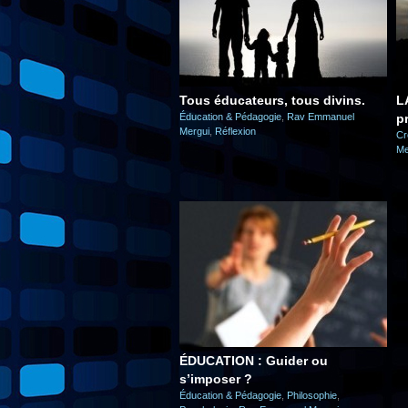
Tous éducateurs, tous divins.
L
Éducation & Pédagogie
,
Rav Emmanuel
p
Mergui
,
Réflexion
Cr
Me
ÉDUCATION : Guider ou
s’imposer ?
Éducation & Pédagogie
,
Philosophie
,