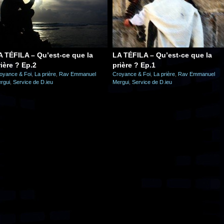
A TÉFILA – Qu’est-ce que la
LA TÉFILA – Qu’est-ce que la
rière ? Ep.2
prière ? Ep.1
oyance & Foi
,
La prière
,
Rav Emmanuel
Croyance & Foi
,
La prière
,
Rav Emmanuel
rgui
,
Service de D.ieu
Mergui
,
Service de D.ieu