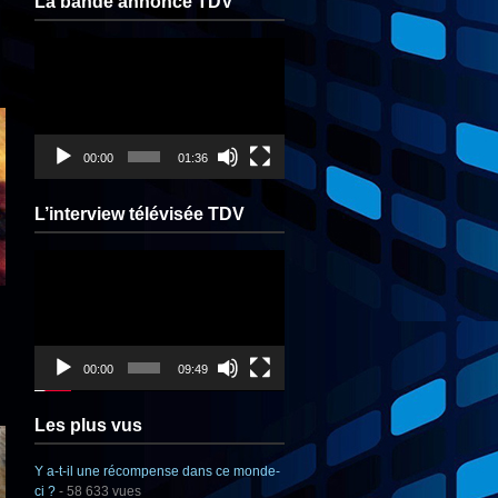
La bande annonce TDV
Lecteur
vidéo
00:00
01:36
L’interview télévisée TDV
Lecteur
vidéo
00:00
09:49
Les plus vus
Y a-t-il une récompense dans ce monde-
ci ?
- 58 633 vues