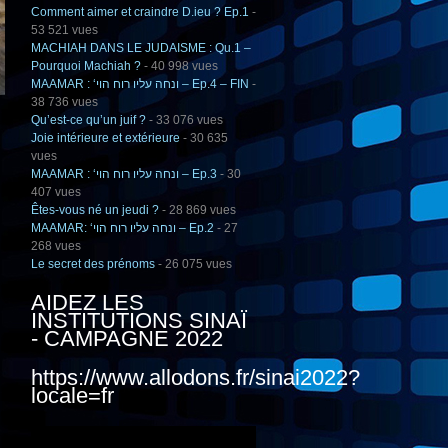
Comment aimer et craindre D.ieu ? Ep.1
-
53 521 vues
MACHIAH DANS LE JUDAISME : Qu.1 –
Pourquoi Machiah ?
- 40 998 vues
MAAMAR : ‘ונחה עליו רוח הוי – Ep.4 – FIN
-
38 736 vues
Qu’est-ce qu’un juif ?
- 33 076 vues
Joie intérieure et extérieure
- 30 635
vues
MAAMAR : ‘ונחה עליו רוח הוי – Ep.3
- 30
407 vues
Êtes-vous né un jeudi ?
- 28 869 vues
MAAMAR: ‘ונחה עליו רוח הוי – Ep.2
- 27
268 vues
Le secret des prénoms
- 26 075 vues
AIDEZ LES
INSTITUTIONS SINAÏ
- CAMPAGNE 2022
https://www.allodons.fr/sinai2022?
locale=fr