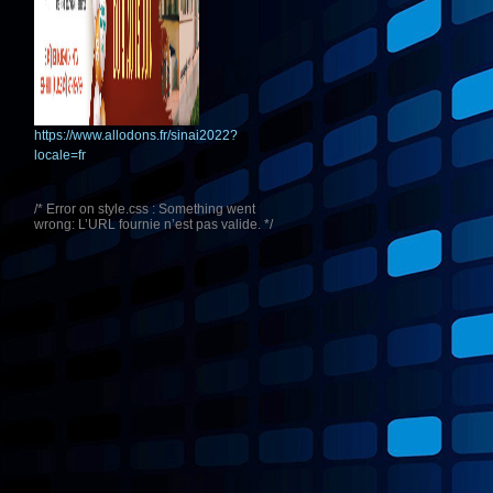
https://www.allodons.fr/sinai2022?
locale=fr
/* Error on style.css : Something went
wrong: L’URL fournie n’est pas valide. */