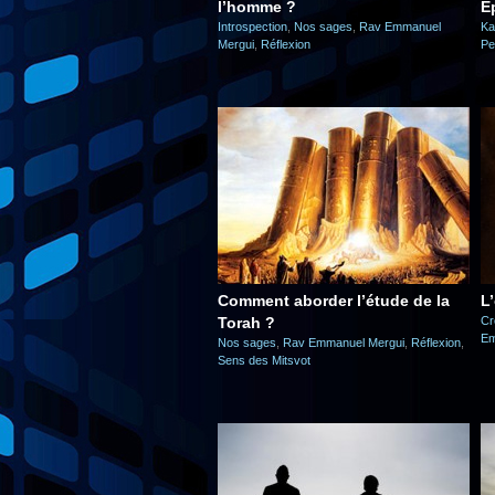
l’homme ?
E
Introspection
,
Nos sages
,
Rav Emmanuel
Ka
Mergui
,
Réflexion
Pe
Comment aborder l’étude de la
L
Torah ?
Cr
Em
Nos sages
,
Rav Emmanuel Mergui
,
Réflexion
,
Sens des Mitsvot