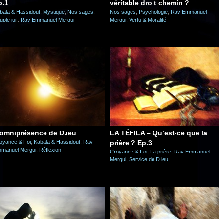
p.1
véritable droit chemin ?
bala & Hassidout
,
Mystique
,
Nos sages
,
Nos sages
,
Psychologie
,
Rav Emmanuel
uple juif
,
Rav Emmanuel Mergui
Mergui
,
Vertu & Moralité
’omniprésence de D.ieu
LA TÉFILA – Qu’est-ce que la
oyance & Foi
,
Kabala & Hassidout
,
Rav
prière ? Ep.3
manuel Mergui
,
Réflexion
Croyance & Foi
,
La prière
,
Rav Emmanuel
Mergui
,
Service de D.ieu