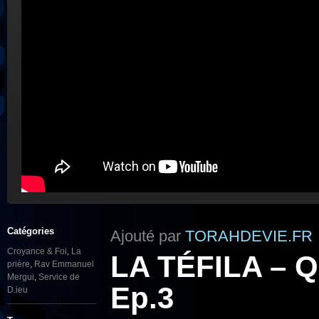
Catégories
Ajouté par
TORAHDEVIE.FR
Croyance & Foi
,
La
LA TÉFILA – Qu
prière
,
Rav Emmanuel
Mergui
,
Service de
Ep.3
D.ieu