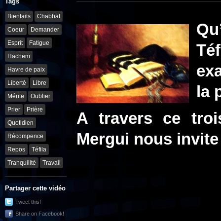
Tags
Bienfaits
Chabbat
Qu
Coeur
Demander
Esprit
Fatigue
Té
Hachem
ex
Havre de paix
Liberté
Libre
la 
Mérite
Oublier
Prier
Prière
A travers ce tro
Quotidien
Mergui nous invite
Récompence
Repos
Téfila
Tranquilité
Travail
Partager cette vidéo
Tweet this!
Share on Facebook!