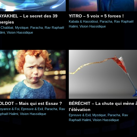
AYAKHEL – Le secret des 39
YITRO – 5 voix = 5 forces !
nergies
Kabala & Hassidout
,
Paracha
,
Rav Raphaël
Halimi
,
Vision Hassidique
 Chabbat
,
Mystique
,
Paracha
,
Rav Raphaël
limi
,
Vision Hassidique
OLDOT – Mais qui est Essav ?
BÉRÉCHIT – La chute qui mène 
oyance & Foi
,
Epreuve & Exil
,
Paracha
,
Rav
l’élévation
phaël Halimi
,
Vision Hassidique
Epreuve & Exil
,
Mystique
,
Paracha
,
Rav
Raphaël Halimi
,
Vision Hassidique