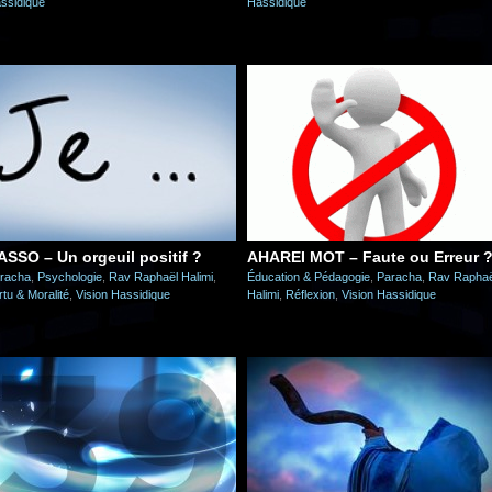
ssidique
Hassidique
ASSO – Un orgeuil positif ?
AHAREI MOT – Faute ou Erreur 
racha
,
Psychologie
,
Rav Raphaël Halimi
,
Éducation & Pédagogie
,
Paracha
,
Rav Raphaë
rtu & Moralité
,
Vision Hassidique
Halimi
,
Réflexion
,
Vision Hassidique