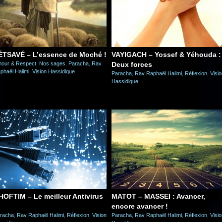
ÉTSAVÉ – L’essence de Moché !
VAYIGACH – Yossef & Yéhouda :
our & Respect
,
Nos sages
,
Paracha
,
Rav
Deux forces
phaël Halimi
,
Vision Hassidique
Paracha
,
Rav Raphaël Halimi
,
Réflexion
,
Visi
Hassidique
HOFTIM – Le meilleur Antivirus
MATOT – MASSEI : Avancer,
encore avancer !
racha
,
Rav Raphaël Halimi
,
Réflexion
,
Vision
Paracha
,
Rav Raphaël Halimi
,
Réflexion
,
Visi