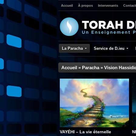
Accueil
À propos
Intervenants
Contact
La Paracha
Service de D.ieu
Accueil
»
Paracha
»
Vision Hassidi
VAYÉHI – La vie éternelle
N