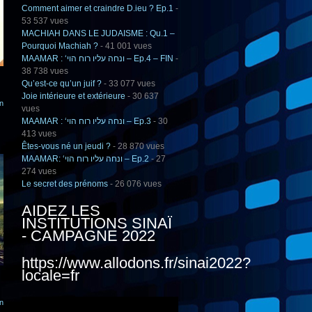
Comment aimer et craindre D.ieu ? Ep.1
-
53 537 vues
MACHIAH DANS LE JUDAISME : Qu.1 –
Pourquoi Machiah ?
- 41 001 vues
MAAMAR : ‘ונחה עליו רוח הוי – Ep.4 – FIN
-
38 738 vues
Qu’est-ce qu’un juif ?
- 33 077 vues
Joie intérieure et extérieure
- 30 637
on
vues
MAAMAR : ‘ונחה עליו רוח הוי – Ep.3
- 30
413 vues
Êtes-vous né un jeudi ?
- 28 870 vues
MAAMAR: ‘ונחה עליו רוח הוי – Ep.2
- 27
274 vues
Le secret des prénoms
- 26 076 vues
AIDEZ LES
INSTITUTIONS SINAÏ
- CAMPAGNE 2022
https://www.allodons.fr/sinai2022?
locale=fr
on