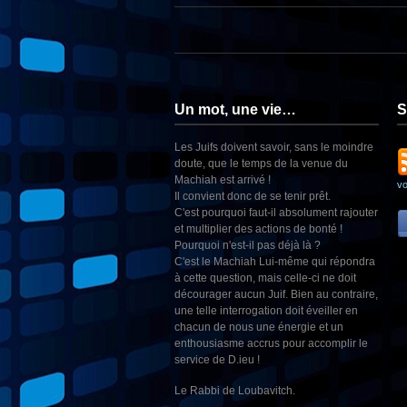
Un mot, une vie…
S
Les Juifs doivent savoir, sans le moindre
doute, que le temps de la venue du
Machiah est arrivé !
v
Il convient donc de se tenir prêt.
C'est pourquoi faut-il absolument rajouter
et multiplier des actions de bonté !
Pourquoi n'est-il pas déjà là ?
C'est le Machiah Lui-même qui répondra
à cette question, mais celle-ci ne doit
décourager aucun Juif. Bien au contraire,
une telle interrogation doit éveiller en
chacun de nous une énergie et un
enthousiasme accrus pour accomplir le
service de D.ieu !
Le Rabbi de Loubavitch.