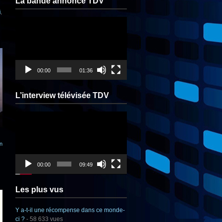
La bande annonce TDV
i
,
Lecteur
vidéo
00:00
01:36
L’interview télévisée TDV
Lecteur
vidéo
on
00:00
09:49
Les plus vus
Y a-t-il une récompense dans ce monde-
ci ?
- 58 633 vues