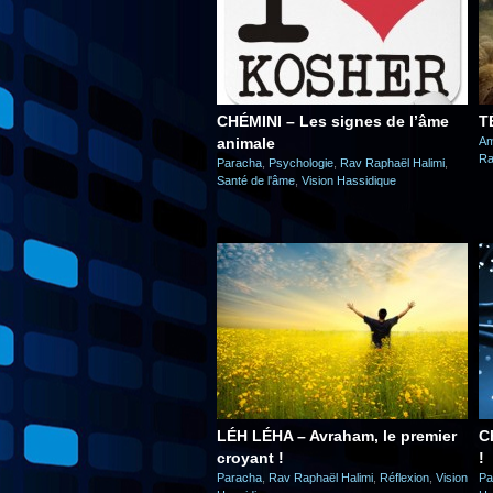
CHÉMINI – Les signes de l’âme
T
animale
Am
Ra
Paracha
,
Psychologie
,
Rav Raphaël Halimi
,
Santé de l'âme
,
Vision Hassidique
LÉH LÉHA – Avraham, le premier
C
croyant !
!
Paracha
,
Rav Raphaël Halimi
,
Réflexion
,
Vision
Pa