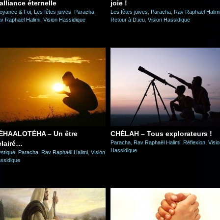
alliance éternelle
joie !
oyance & Foi
,
Les fêtes juives
,
Paracha
,
Les fêtes juives
,
Paracha
,
Rav Raphaël Halim
v Raphaël Halimi
,
Vision Hassidique
Retour à D.ieu
,
Vision Hassidique
ÉHAALOTÉHA – Un être
CHÉLAH – Tous explorateurs !
clairé…
Paracha
,
Rav Raphaël Halimi
,
Réflexion
,
Visi
Hassidique
stique
,
Paracha
,
Rav Raphaël Halimi
,
Vision
ssidique