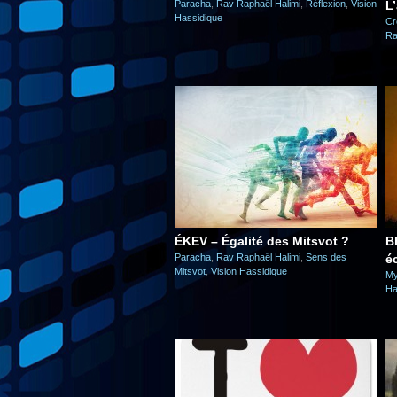
Paracha
,
Rav Raphaël Halimi
,
Réflexion
,
Vision
L’
Hassidique
Cr
Ra
ÉKEV – Égalité des Mitsvot ?
B
Paracha
,
Rav Raphaël Halimi
,
Sens des
é
Mitsvot
,
Vision Hassidique
My
Ha