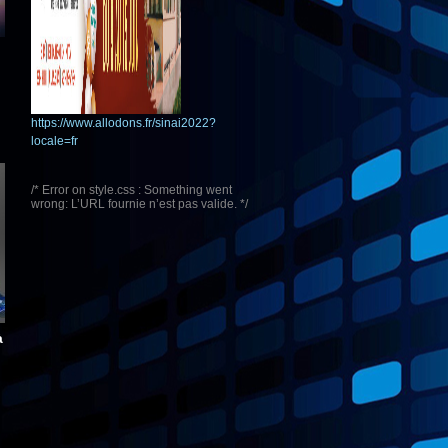
https://www.allodons.fr/sinai2022?
locale=fr
/* Error on style.css : Something went
wrong: L’URL fournie n’est pas valide. */
à