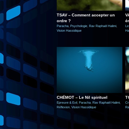
TSAV – Comment accepter un
V
ordre ?
é
Paracha
,
Psychologie
,
Rav Raphaël Halimi
,
Le
Vision Hassidique
Ha
CHÉMOT – Le Nil spirituel
T
Epreuve & Exil
,
Paracha
,
Rav Raphaël Halimi
,
Cr
Réflexion
,
Vision Hassidique
Ra