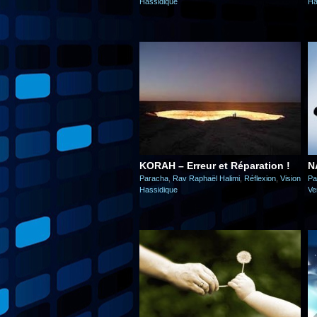
Hassidique
Ha
KORAH – Erreur et Réparation !
N
Paracha
,
Rav Raphaël Halimi
,
Réflexion
,
Vision
Pa
Hassidique
Ve