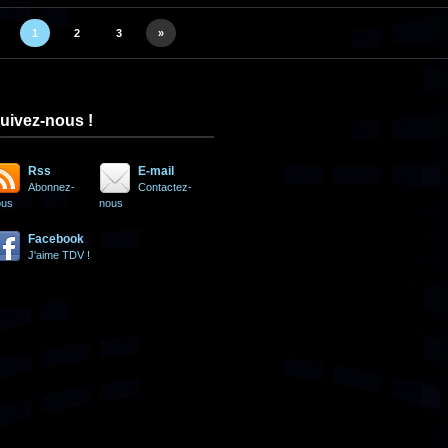
1
2
3
»
uivez-nous !
Rss
E-mail
Abonnez-
Contactez-
ous
nous
Facebook
J'aime TDV !