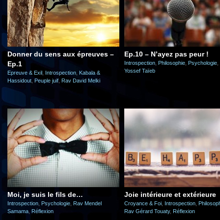
Donner du sens aux épreuves –
Ep.10 – N’ayez pas peur !
Ep.1
Introspection
,
Philosophie
,
Psychologie
,
Yossef Taïeb
Epreuve & Exil
,
Introspection
,
Kabala &
Hassidout
,
Peuple juif
,
Rav David Melki
Moi, je suis le fils de…
Joie intérieure et extérieure
Introspection
,
Psychologie
,
Rav Mendel
Croyance & Foi
,
Introspection
,
Philosop
Samama
,
Réflexion
Rav Gérard Touaty
,
Réflexion