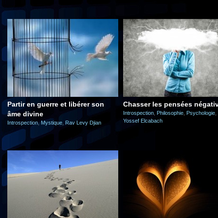
Partir en guerre et libérer son
Chasser les pensées négati
âme divine
Introspection
,
Philosophie
,
Psychologie
,
Yossef Elcabach
Introspection
,
Mystique
,
Rav Levy Djian