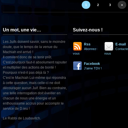
1
2
3
»
Un mot, une vie…
Suivez-nous !
Les Juifs doivent savoir, sans le moindre
Rss
E-mail
doute, que le temps de la venue du
Abonnez-
Contacte
Machiah est arrivé !
vous
nous
Il convient donc de se tenir prêt.
C'est pourquoi faut-il absolument rajouter
Facebook
et multiplier des actions de bonté !
J'aime TDV !
Pourquoi n'est-il pas déjà là ?
C'est le Machiah Lui-même qui répondra
à cette question, mais celle-ci ne doit
décourager aucun Juif. Bien au contraire,
une telle interrogation doit éveiller en
chacun de nous une énergie et un
enthousiasme accrus pour accomplir le
service de D.ieu !
Le Rabbi de Loubavitch.