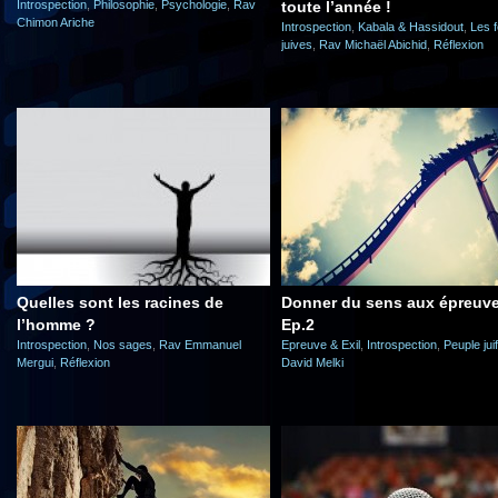
Introspection
,
Philosophie
,
Psychologie
,
Rav
toute l’année !
Chimon Ariche
Introspection
,
Kabala & Hassidout
,
Les f
juives
,
Rav Michaël Abichid
,
Réflexion
Quelles sont les racines de
Donner du sens aux épreuve
l’homme ?
Ep.2
Introspection
,
Nos sages
,
Rav Emmanuel
Epreuve & Exil
,
Introspection
,
Peuple juif
Mergui
,
Réflexion
David Melki