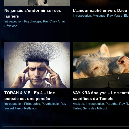
Ne jamais s’endormir sur ses
L’amour caché envers D.ieu
lauriers
Introspection
,
Mystique
,
Rav Yossef El
Introspection
,
Psychologie
,
Rav Chay Amar
,
Réflexion
TORAH & VIE : Ep.4 – Une
VAYIKRA Analyse – Le secre
pensée est une pensée
sacrifices du Temple
Introspection
,
Philosophie
,
Psychologie
,
Rav
Analyse
,
Introspection
,
Paracha
,
Rav R
Yossef Taïeb
,
Réflexion
Halimi
,
Sens des Mitsvot