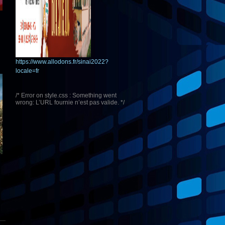
https://www.allodons.fr/sinai2022?
locale=fr
/* Error on style.css : Something went
wrong: L’URL fournie n’est pas valide. */