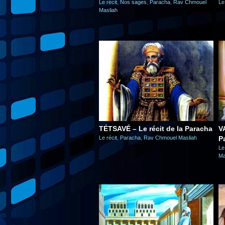
Le récit
,
Nos sages
,
Paracha
,
Rav Chmouel
Le
Masliah
TÉTSAVÉ – Le récit de la Paracha
V
Le récit
,
Paracha
,
Rav Chmouel Masliah
P
Le
Ma