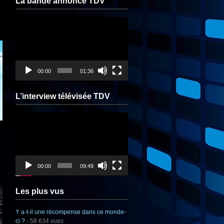
La bande annonce TDV
Lecteur
vidéo
00:00
01:36
L’interview télévisée TDV
Lecteur
vidéo
00:00
09:49
Les plus vus
Y a-t-il une récompense dans ce monde-
ci ?
- 58 634 vues