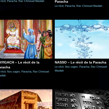
 récit
,
Paracha
,
Rav Chmouel Masliah
Paracha
Le récit
,
Paracha
,
Rav Chmouel Masliah
AYIGACH – Le récit de la
NASSO – Le récit de la Paracha
aracha
Le récit
,
Nos sages
,
Paracha
,
Rav Chmouel
Masliah
 récit
,
Nos sages
,
Paracha
,
Rav Chmouel
sliah