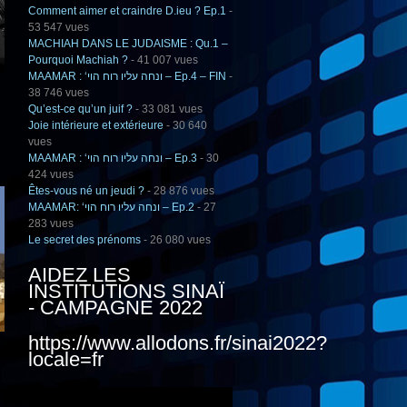
Comment aimer et craindre D.ieu ? Ep.1
-
53 547 vues
MACHIAH DANS LE JUDAISME : Qu.1 –
Pourquoi Machiah ?
- 41 007 vues
MAAMAR : ‘ונחה עליו רוח הוי – Ep.4 – FIN
-
38 746 vues
Qu’est-ce qu’un juif ?
- 33 081 vues
Joie intérieure et extérieure
- 30 640
vues
MAAMAR : ‘ונחה עליו רוח הוי – Ep.3
- 30
424 vues
Êtes-vous né un jeudi ?
- 28 876 vues
MAAMAR: ‘ונחה עליו רוח הוי – Ep.2
- 27
283 vues
Le secret des prénoms
- 26 080 vues
AIDEZ LES
INSTITUTIONS SINAÏ
- CAMPAGNE 2022
https://www.allodons.fr/sinai2022?
locale=fr