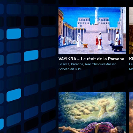
VAYIKRA – Le récit de la Paracha
K
Le récit
,
Paracha
,
Rav Chmouel Masliah
,
Le
Service de D.ieu
Ma