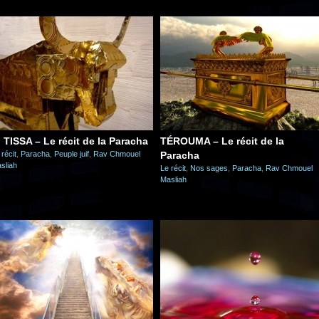
I TISSA – Le récit de la Paracha
TÉROUMA – Le récit de la
 récit
,
Paracha
,
Peuple juif
,
Rav Chmouel
Paracha
sliah
Le récit
,
Nos sages
,
Paracha
,
Rav Chmouel
Masliah