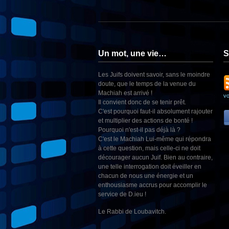
Un mot, une vie…
S
Les Juifs doivent savoir, sans le moindre
doute, que le temps de la venue du
Machiah est arrivé !
v
Il convient donc de se tenir prêt.
C'est pourquoi faut-il absolument rajouter
et multiplier des actions de bonté !
Pourquoi n'est-il pas déjà là ?
C'est le Machiah Lui-même qui répondra
à cette question, mais celle-ci ne doit
décourager aucun Juif. Bien au contraire,
une telle interrogation doit éveiller en
chacun de nous une énergie et un
enthousiasme accrus pour accomplir le
service de D.ieu !
Le Rabbi de Loubavitch.