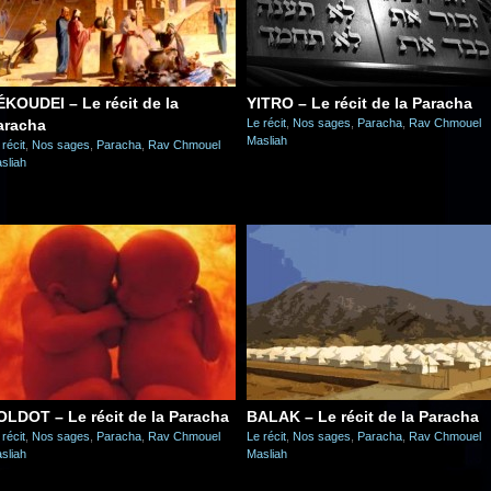
ÉKOUDEI – Le récit de la
YITRO – Le récit de la Paracha
aracha
Le récit
,
Nos sages
,
Paracha
,
Rav Chmouel
Masliah
 récit
,
Nos sages
,
Paracha
,
Rav Chmouel
sliah
OLDOT – Le récit de la Paracha
BALAK – Le récit de la Paracha
 récit
,
Nos sages
,
Paracha
,
Rav Chmouel
Le récit
,
Nos sages
,
Paracha
,
Rav Chmouel
sliah
Masliah