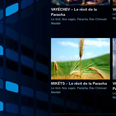
VAYÉCHEV – Le récit de la
V
Paracha
Le
Ma
Le récit
,
Nos sages
,
Paracha
,
Rav Chmouel
Masliah
MIKÉTS – Le récit de la Paracha
V
Le récit
,
Nos sages
,
Paracha
,
Rav Chmouel
P
Masliah
Le
Ma