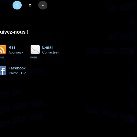
1
2
»
uivez-nous !
Rss
E-mail
Abonnez-
Contactez-
ous
nous
Facebook
J'aime TDV !