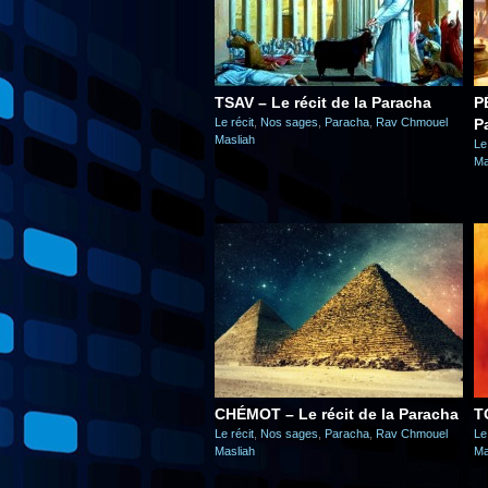
TSAV – Le récit de la Paracha
P
Le récit
,
Nos sages
,
Paracha
,
Rav Chmouel
P
Masliah
Le
Ma
CHÉMOT – Le récit de la Paracha
T
Le récit
,
Nos sages
,
Paracha
,
Rav Chmouel
Le
Masliah
Ma