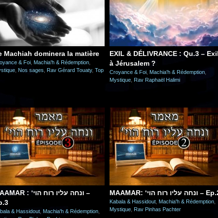
e Machiah dominera la matière
EXIL & DÉLIVRANCE : Qu.3 – Exi
oyance & Foi
,
Machia'h & Rédemption
,
à Jérusalem ?
stique
,
Nos sages
,
Rav Gérard Touaty
,
Top
Croyance & Foi
,
Machia'h & Rédemption
,
Mystique
,
Rav Raphaël Halimi
AR : ‘ונחה עליו רוח הוי –
MAAMAR: ‘ונחה עליו רוח הוי – 
p.3
Kabala & Hassidout
,
Machia'h & Rédemption
,
Mystique
,
Rav Pinhas Pachter
bala & Hassidout
,
Machia'h & Rédemption
,