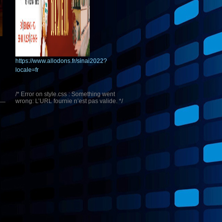
https://www.allodons.fr/sinai2022?
locale=fr
/* Error on style.css : Something went
wrong: L’URL fournie n’est pas valide. */