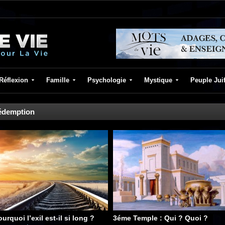
Réflexion
Famille
Psychologie
Mystique
Peuple Jui
édemption
urquoi l’exil est-il si long ?
3éme Temple : Qui ? Quoi ?