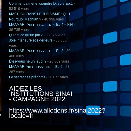
Comment aimer et craindre D.ieu ? Ep.1
-
53 519 vues
MACHIAH DANS LE JUDAISME : Qu.1 –
Pourquoi Machiah ?
- 40 998 vues
MAAMAR : ‘ונחה עליו רוח הוי – Ep.4 – FIN
-
38 735 vues
l
Qu’est-ce qu’un juif ?
- 33 076 vues
Joie intérieure et extérieure
- 30 635
vues
MAAMAR : ‘ונחה עליו רוח הוי – Ep.3
- 30
406 vues
Êtes-vous né un jeudi ?
- 28 869 vues
MAAMAR: ‘ונחה עליו רוח הוי – Ep.2
- 27
267 vues
Le secret des prénoms
- 26 075 vues
AIDEZ LES
INSTITUTIONS SINAÏ
- CAMPAGNE 2022
https://www.allodons.fr/sinai2022?
locale=fr
Ep.2