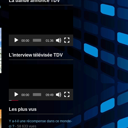
La bande annonce TDV
d
Lecteur
vidéo
00:00
01:36
L’interview télévisée TDV
Lecteur
vidéo
00:00
09:49
Les plus vus
Y a-t-il une récompense dans ce monde-
ci ?
- 58 633 vues