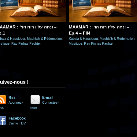
AR : ‘ונחה עליו רוח הוי –
MAAMAR : ‘ונחה עליו רוח הוי –
p.1
Ep.4 – FIN
bala & Hassidout
,
Machia'h & Rédemption
,
Kabala & Hassidout
,
Machia'h & Rédemption
,
stique
,
Rav Pinhas Pachter
Mystique
,
Rav Pinhas Pachter
uivez-nous !
Rss
E-mail
Abonnez-
Contactez-
ous
nous
Facebook
J'aime TDV !