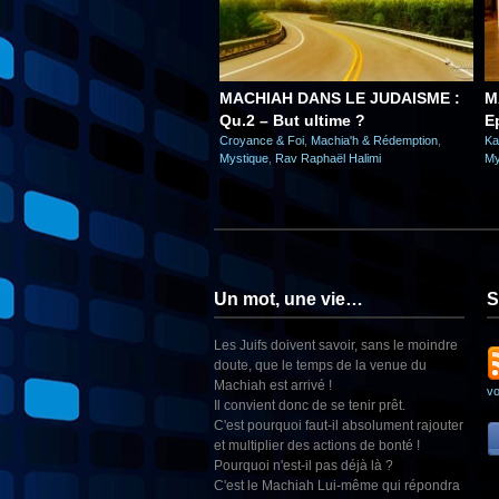
MACHIAH DANS LE JUDAISME :
MAAM
Qu.2 – But ultime ?
E
Croyance & Foi
,
Machia'h & Rédemption
,
Ka
Mystique
,
Rav Raphaël Halimi
My
Un mot, une vie…
S
Les Juifs doivent savoir, sans le moindre
doute, que le temps de la venue du
Machiah est arrivé !
v
Il convient donc de se tenir prêt.
C'est pourquoi faut-il absolument rajouter
et multiplier des actions de bonté !
Pourquoi n'est-il pas déjà là ?
C'est le Machiah Lui-même qui répondra