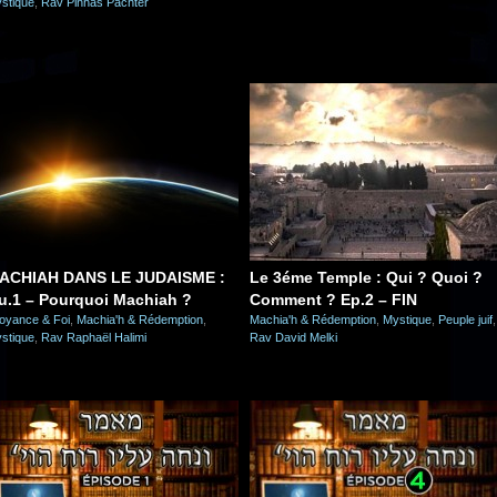
stique
,
Rav Pinhas Pachter
ACHIAH DANS LE JUDAISME :
Le 3éme Temple : Qui ? Quoi ?
u.1 – Pourquoi Machiah ?
Comment ? Ep.2 – FIN
oyance & Foi
,
Machia'h & Rédemption
,
Machia'h & Rédemption
,
Mystique
,
Peuple juif
,
stique
,
Rav Raphaël Halimi
Rav David Melki