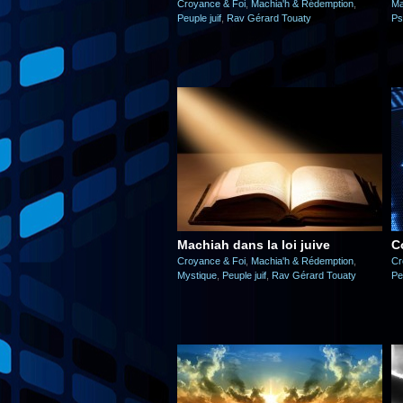
Croyance & Foi
,
Machia'h & Rédemption
,
Ma
Peuple juif
,
Rav Gérard Touaty
Ps
Machiah dans la loi juive
C
Croyance & Foi
,
Machia'h & Rédemption
,
Cr
Mystique
,
Peuple juif
,
Rav Gérard Touaty
Pe