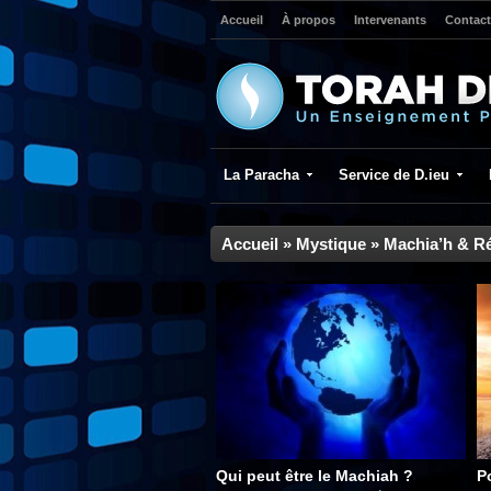
Accueil
À propos
Intervenants
Contact
La Paracha
Service de D.ieu
Accueil
»
Mystique
»
Machia’h & R
Qui peut être le Machiah ?
Po