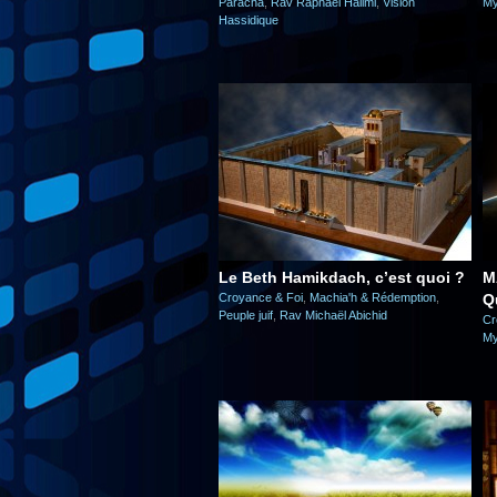
Paracha
,
Rav Raphaël Halimi
,
Vision
My
Hassidique
Le Beth Hamikdach, c’est quoi ?
M
Croyance & Foi
,
Machia'h & Rédemption
,
Q
Peuple juif
,
Rav Michaël Abichid
Cr
My