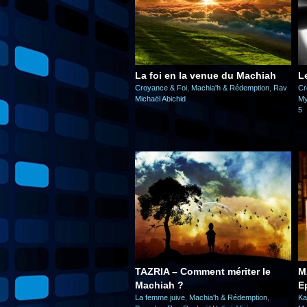
La foi en la venue du Machiah
L
Croyance & Foi
,
Machia'h & Rédemption
,
Rav
Cr
Michaël Abichid
My
5
TAZRIA – Comment mériter le
MAAM
Machiah ?
E
La femme juive
,
Machia'h & Rédemption
,
Ka