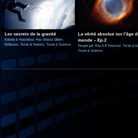
Les secrets de la gravité
La vérité absolue sur l’âge 
Kabala & Hassidout
,
Rav Shaoul Sillam
,
monde – Ep.2
Réflexion
,
Torah & Nations
,
Torah & Science
Peuple juif
,
Rav A.B Pewzner
,
Torah & N
Torah & Science