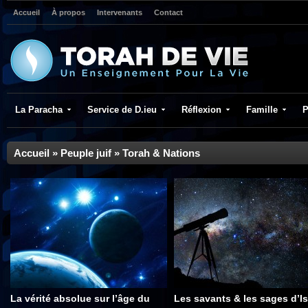
Accueil
À propos
Intervenants
Contact
La Paracha
Service de D.ieu
Réflexion
Famille
P
Accueil
»
Peuple juif
»
Torah & Nations
La vérité absolue sur l’âge du
Les savants & les sages d’Is