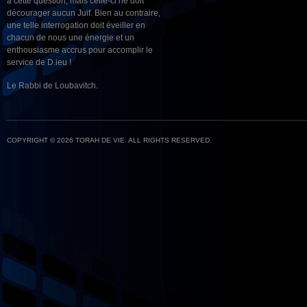
à cette question, mais celle-ci ne doit
décourager aucun Juif. Bien au contraire,
une telle interrogation doit éveiller en
chacun de nous une énergie et un
enthousiasme accrus pour accomplir le
service de D.ieu !
Le Rabbi de Loubavitch.
COPYRIGHT © 2026 TORAH DE VIE. ALL RIGHTS RESERVED.