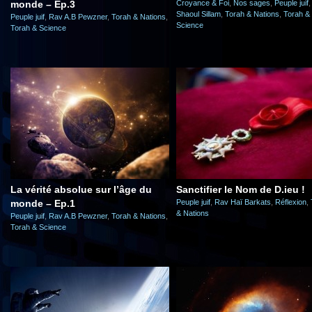
monde – Ep.3
Croyance & Foi
,
Nos sages
,
Peuple juif
Shaoul Sillam
,
Torah & Nations
,
Torah &
Peuple juif
,
Rav A.B Pewzner
,
Torah & Nations
,
Science
Torah & Science
La vérité absolue sur l’âge du
Sanctifier le Nom de D.ieu !
monde – Ep.1
Peuple juif
,
Rav Haï Barkats
,
Réflexion
,
& Nations
Peuple juif
,
Rav A.B Pewzner
,
Torah & Nations
,
Torah & Science