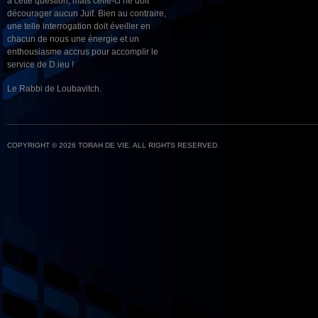
à cette question, mais celle-ci ne doit
décourager aucun Juif. Bien au contraire,
une telle interrogation doit éveiller en
chacun de nous une énergie et un
enthousiasme accrus pour accomplir le
service de D.ieu !
Le Rabbi de Loubavitch.
COPYRIGHT © 2026 TORAH DE VIE. ALL RIGHTS RESERVED.