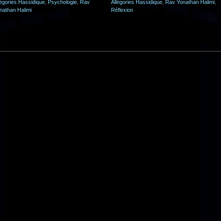
légories Hassidique
,
Psychologie
,
Rav
Allégories Hassidique
,
Rav Yonathan Halimi
,
nathan Halimi
Réflexion