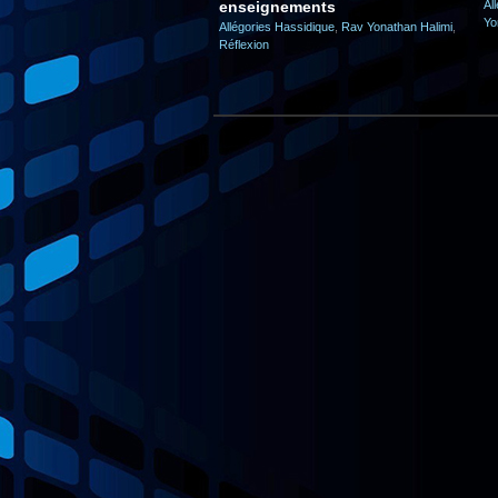
enseignements
Al
Yo
Allégories Hassidique
,
Rav Yonathan Halimi
,
Réflexion