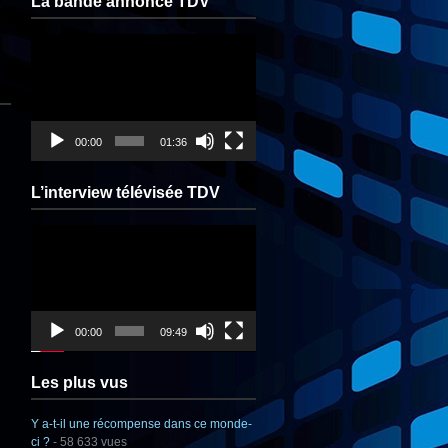
La bande annonce TDV
Lecteur
vidéo
00:00
01:36
L’interview télévisée TDV
Lecteur
vidéo
00:00
09:49
Les plus vus
Y a-t-il une récompense dans ce monde-
ci ?
- 58 633 vues