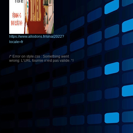
https://www.allodons.fr/sinai2022?
locale=fr
/* Error on style.css : Something went
wrong: L’URL fournie n’est pas valide. */