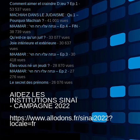
Comment aimer et craindre D.ieu ? Ep.1
-
53 537 vues
MACHIAH DANS LE JUDAISME : Qu.1 –
Pourquoi Machiah ?
- 41 001 vues
MAAMAR : ‘ונחה עליו רוח הוי – Ep.4 – FIN
-
38 739 vues
Qu’est-ce qu’un juif ?
- 33 077 vues
Joie intérieure et extérieure
- 30 637
vues
MAAMAR : ‘ונחה עליו רוח הוי – Ep.3
- 30
418 vues
Êtes-vous né un jeudi ?
- 28 870 vues
MAAMAR: ‘ונחה עליו רוח הוי – Ep.2
- 27
276 vues
Le secret des prénoms
- 26 076 vues
AIDEZ LES
INSTITUTIONS SINAÏ
- CAMPAGNE 2022
https://www.allodons.fr/sinai2022?
locale=fr