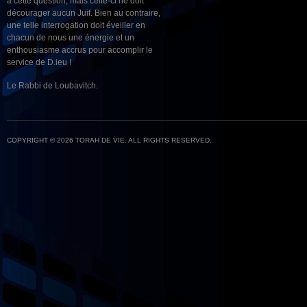
à cette question, mais celle-ci ne doit
décourager aucun Juif. Bien au contraire,
une telle interrogation doit éveiller en
chacun de nous une énergie et un
enthousiasme accrus pour accomplir le
service de D.ieu !
Le Rabbi de Loubavitch.
COPYRIGHT © 2026 TORAH DE VIE. ALL RIGHTS RESERVED.