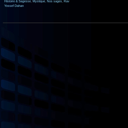
Histoire & Sagesse
,
Mystique
,
Nos sages
,
Rav
Yossef Dahan