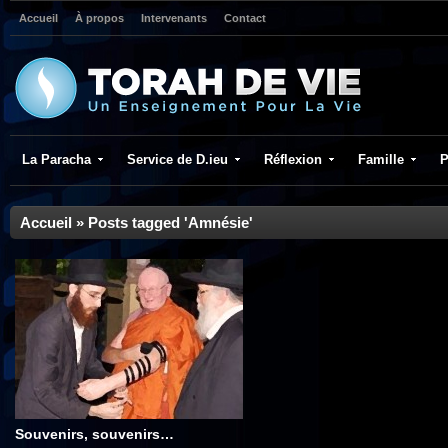
Accueil
À propos
Intervenants
Contact
La Paracha
Service de D.ieu
Réflexion
Famille
P
Accueil
»
Posts tagged 'Amnésie'
Souvenirs, souvenirs…