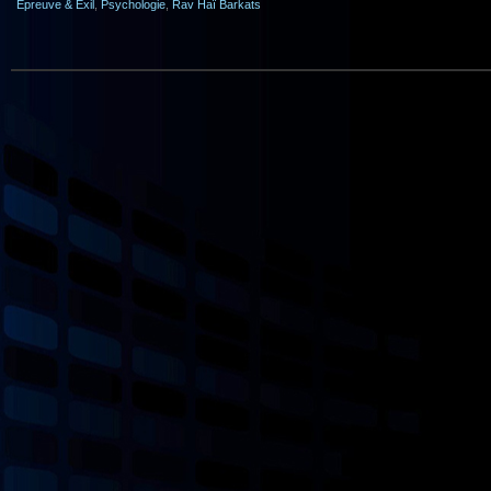
Epreuve & Exil
,
Psychologie
,
Rav Haï Barkats