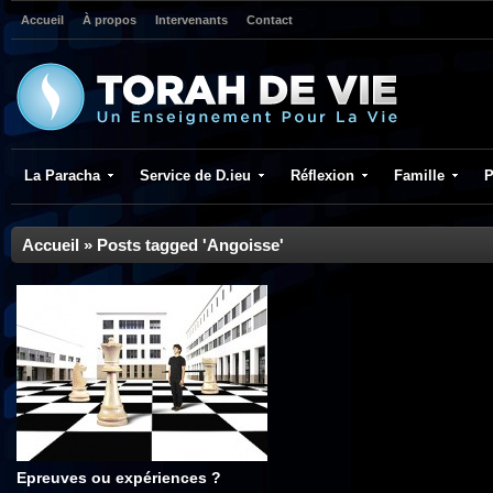
Accueil
À propos
Intervenants
Contact
La Paracha
Service de D.ieu
Réflexion
Famille
P
Accueil
»
Posts tagged 'Angoisse'
Epreuves ou expériences ?