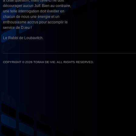
à cette question, mais celle-ci ne doit
décourager aucun Juif. Bien au contraire,
une telle interrogation doit éveiller en
chacun de nous une énergie et un
enthousiasme accrus pour accomplir le
service de D.ieu !
Le Rabbi de Loubavitch.
COPYRIGHT © 2026 TORAH DE VIE. ALL RIGHTS RESERVED.