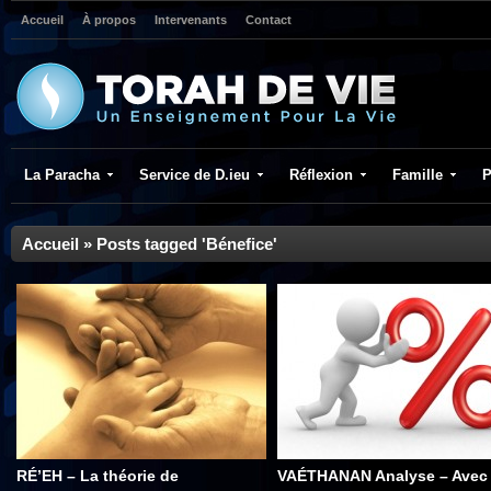
Accueil
À propos
Intervenants
Contact
La Paracha
Service de D.ieu
Réflexion
Famille
P
Accueil
»
Posts tagged 'Bénefice'
RÉ’EH – La théorie de
VAÉTHANAN Analyse – Avec