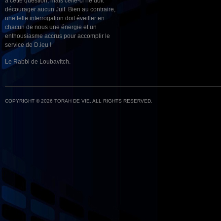
à cette question, mais celle-ci ne doit
décourager aucun Juif. Bien au contraire,
une telle interrogation doit éveiller en
chacun de nous une énergie et un
enthousiasme accrus pour accomplir le
service de D.ieu !
Le Rabbi de Loubavitch.
COPYRIGHT © 2026 TORAH DE VIE. ALL RIGHTS RESERVED.