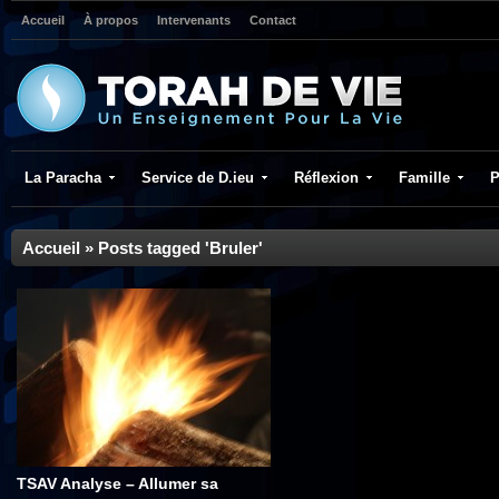
Accueil
À propos
Intervenants
Contact
La Paracha
Service de D.ieu
Réflexion
Famille
P
Accueil
»
Posts tagged 'Bruler'
TSAV Analyse – Allumer sa