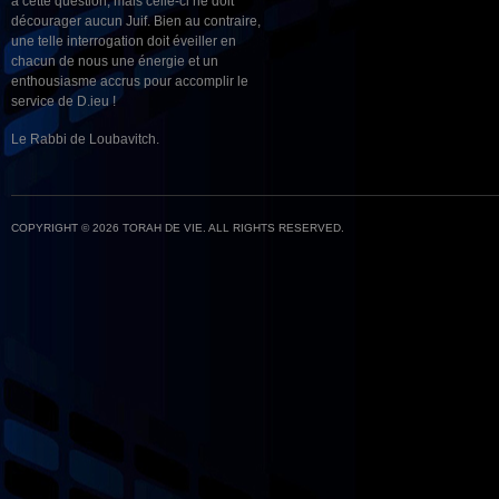
à cette question, mais celle-ci ne doit
décourager aucun Juif. Bien au contraire,
une telle interrogation doit éveiller en
chacun de nous une énergie et un
enthousiasme accrus pour accomplir le
service de D.ieu !
Le Rabbi de Loubavitch.
COPYRIGHT © 2026 TORAH DE VIE. ALL RIGHTS RESERVED.