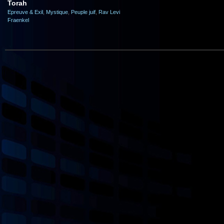
Torah
Epreuve & Exil
,
Mystique
,
Peuple juif
,
Rav Levi
Fraenkel