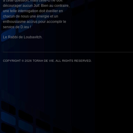
à cette question, mais celle-ci ne doit
décourager aucun Juif. Bien au contraire,
une telle interrogation doit éveiller en
chacun de nous une énergie et un
enthousiasme accrus pour accomplir le
service de D.ieu !
Le Rabbi de Loubavitch.
COPYRIGHT © 2026 TORAH DE VIE. ALL RIGHTS RESERVED.