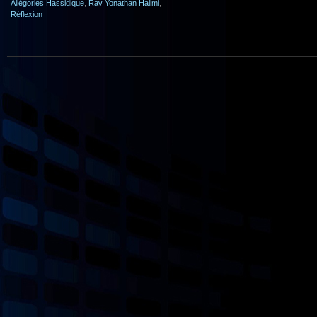
Allégories Hassidique
,
Rav Yonathan Halimi
,
Réflexion