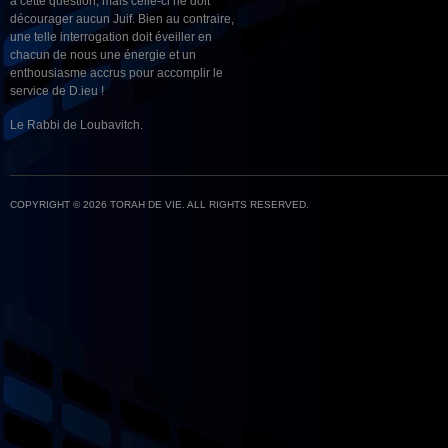
à cette question, mais celle-ci ne doit
décourager aucun Juif. Bien au contraire,
une telle interrogation doit éveiller en
chacun de nous une énergie et un
enthousiasme accrus pour accomplir le
service de D.ieu !
Le Rabbi de Loubavitch.
COPYRIGHT © 2026 TORAH DE VIE. ALL RIGHTS RESERVED.