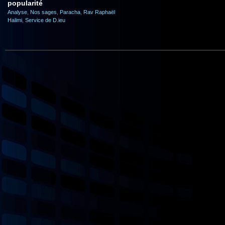
popularité
Analyse
,
Nos sages
,
Paracha
,
Rav Raphaël
Halimi
,
Service de D.ieu