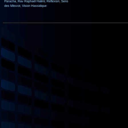
Paracha
,
Rav Raphaël Halimi
,
Réflexion
,
Sens
des Mitsvot
,
Vision Hassidique