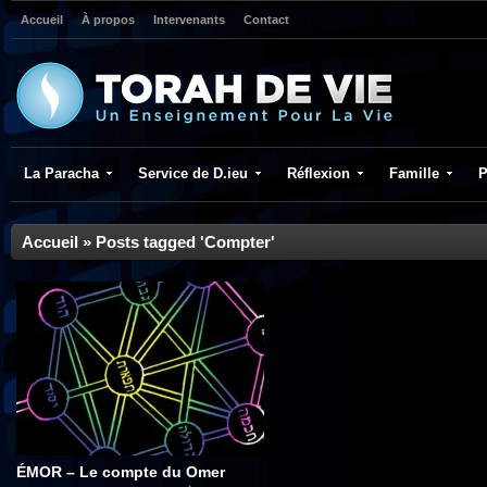
Accueil
À propos
Intervenants
Contact
La Paracha
Service de D.ieu
Réflexion
Famille
P
Accueil
»
Posts tagged 'Compter'
ÉMOR – Le compte du Omer