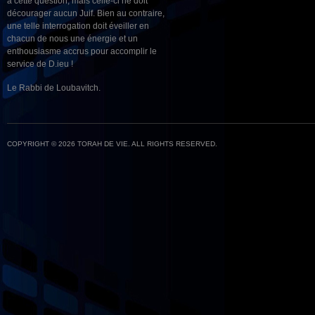
à cette question, mais celle-ci ne doit
décourager aucun Juif. Bien au contraire,
une telle interrogation doit éveiller en
chacun de nous une énergie et un
enthousiasme accrus pour accomplir le
service de D.ieu !
Le Rabbi de Loubavitch.
COPYRIGHT © 2026 TORAH DE VIE. ALL RIGHTS RESERVED.