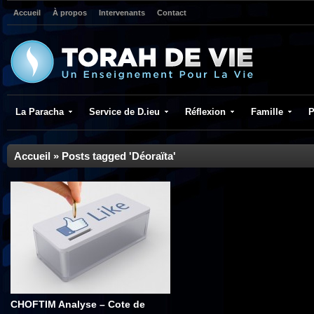
Accueil
À propos
Intervenants
Contact
La Paracha
Service de D.ieu
Réflexion
Famille
P
Accueil
»
Posts tagged 'Déoraïta'
CHOFTIM Analyse – Cote de