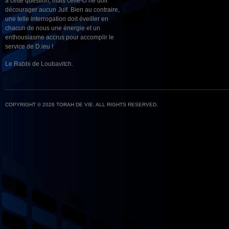
à cette question, mais celle-ci ne doit
décourager aucun Juif. Bien au contraire,
une telle interrogation doit éveiller en
chacun de nous une énergie et un
enthousiasme accrus pour accomplir le
service de D.ieu !
Le Rabbi de Loubavitch.
COPYRIGHT © 2026 TORAH DE VIE. ALL RIGHTS RESERVED.