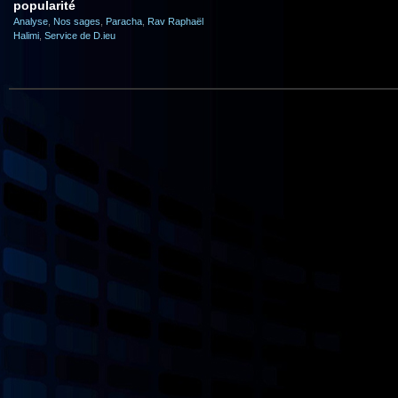
popularité
Analyse
,
Nos sages
,
Paracha
,
Rav Raphaël
Halimi
,
Service de D.ieu