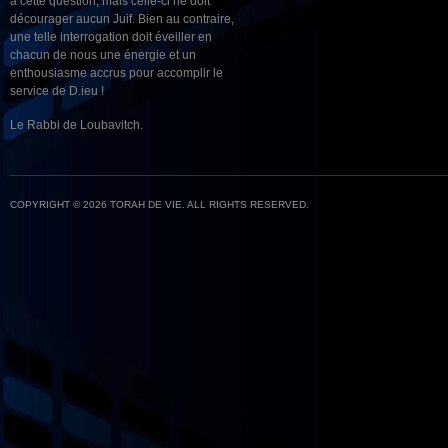
à cette question, mais celle-ci ne doit
décourager aucun Juif. Bien au contraire,
une telle interrogation doit éveiller en
chacun de nous une énergie et un
enthousiasme accrus pour accomplir le
service de D.ieu !
Le Rabbi de Loubavitch.
COPYRIGHT © 2026 TORAH DE VIE. ALL RIGHTS RESERVED.