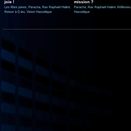
joie !
mission ?
Les fêtes juives
,
Paracha
,
Rav Raphaël Halimi
,
Paracha
,
Rav Raphaël Halimi
,
Réflexion
Retour à D.ieu
,
Vision Hassidique
Hassidique