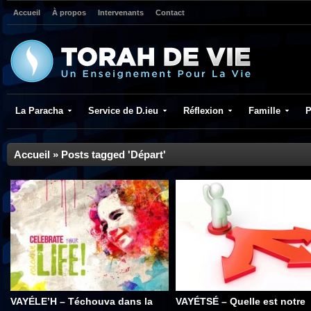
Accueil
À propos
Intervenants
Contact
La Paracha
Service de D.ieu
Réflexion
Famille
P
Accueil
»
Posts tagged 'Départ'
VAYÉLE’H – Téchouva dans la
VAYÉTSÉ – Quelle est notre